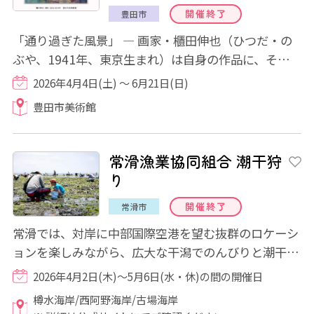
開催終了
豊田市
「通り過ぎた風景」 ― 画家・櫃田伸也（ひつだ・の
ぶや、1941年、東京生まれ）は自身の作品に、そして
多くの個展にこの言葉を付してきました。画家...
2026年4月4日(土) ～ 6月21日(日)
豊田市美術館
常滑漁業協同組合 潮干狩
り
開催終了
常滑市
常滑では、対岸に中部国際空港を望む抜群のロケーシ
ョンを楽しみながら、広大な干潟でのんびりと潮干狩
りを楽しむ事ができます。 遠浅の砂浜で行...
2026年4月2日(木)～5月6日(水・休)の間の開催日
樽水海岸/西阿野海岸/古場海岸