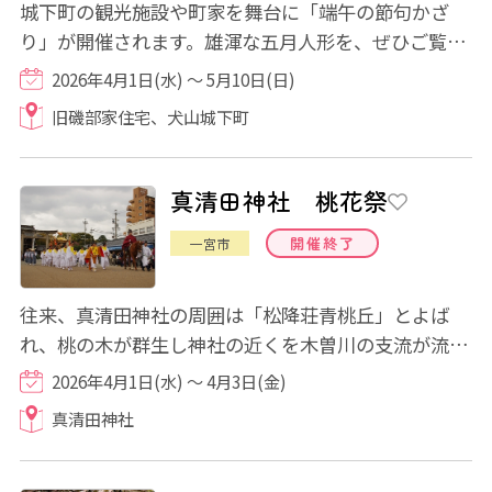
城下町の観光施設や町家を舞台に「端午の節句かざ
り」が開催されます。雄渾な五月人形を、ぜひご覧く
ださい。
2026年4月1日(水) ～ 5月10日(日)
旧磯部家住宅、犬山城下町
真清田神社 桃花祭
開催終了
一宮市
往来、真清田神社の周囲は「松降荘青桃丘」とよば
れ、桃の木が群生し神社の近くを木曽川の支流が流れ
ていました。参詣者は古来お祓いの力があると...
2026年4月1日(水) ～ 4月3日(金)
真清田神社