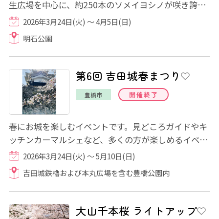
生広場を中心に、約250本のソメイヨシノが咲き誇る
中、 「桜まつり」が開催されます。 期間中...
2026年3月24日(火) ～ 4月5日(日)
明石公園
第6回 吉田城春まつり
開催終了
豊橋市
春にお城を楽しむイベントです。見どころガイドやキ
ッチンカーマルシェなど、多くの方が楽しめるイベン
ト内容となっています。3月28日(土)、29日(...
2026年3月24日(火) ～ 5月10日(日)
吉田城鉄櫓および本丸広場を含む豊橋公園内
大山千本桜 ライトアップ