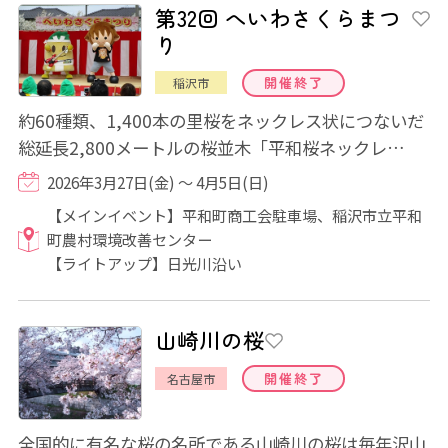
第32回 へいわさくらまつ
り
開催終了
稲沢市
約60種類、1,400本の里桜をネックレス状につないだ
総延長2,800メートルの桜並木「平和桜ネックレ
ス」。この稲沢市の桜の名所では、3月中旬から4月...
2026年3月27日(金) ～ 4月5日(日)
【メインイベント】平和町商工会駐車場、稲沢市立平和
町農村環境改善センター
【ライトアップ】日光川沿い
山崎川の桜
開催終了
名古屋市
全国的に有名な桜の名所である山崎川の桜は毎年沢山