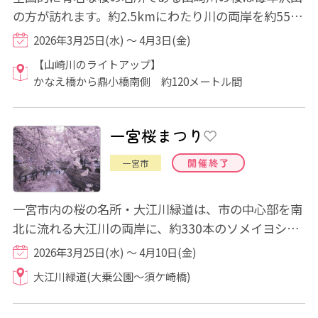
の方が訪れます。約2.5kmにわたり川の両岸を約550
本の桜が咲き誇ります。 シーズン中は、かな...
2026年3月25日(水) ～ 4月3日(金)
【山崎川のライトアップ】
かなえ橋から鼎小橋南側 約120メートル間
一宮桜まつり
開催終了
一宮市
一宮市内の桜の名所・大江川緑道は、市の中心部を南
北に流れる大江川の両岸に、約330本のソメイヨシノ
が競い合うように川面に枝を張り出し、川を流...
2026年3月25日(水) ～ 4月10日(金)
大江川緑道(大乗公園～須ケ崎橋)