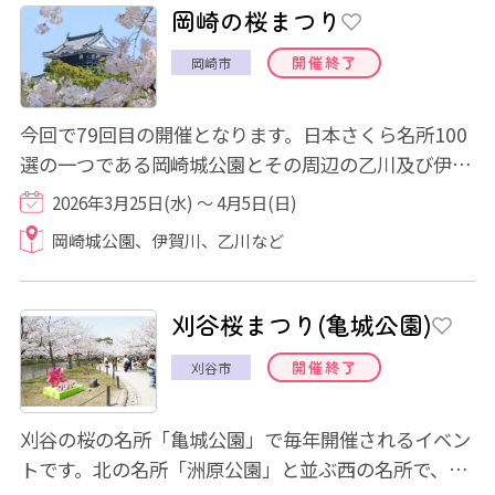
岡崎の桜まつり
開催終了
岡崎市
今回で79回目の開催となります。日本さくら名所100
選の一つである岡崎城公園とその周辺の乙川及び伊賀
川に咲く約800本のソメイヨシノ。満開の時期...
2026年3月25日(水) ～ 4月5日(日)
岡崎城公園、伊賀川、乙川など
刈谷桜まつり(亀城公園)
開催終了
刈谷市
刈谷の桜の名所「亀城公園」で毎年開催されるイベン
トです。北の名所「洲原公園」と並ぶ西の名所で、桜