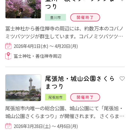
つり
開催終了
豊川市
冨士神社から善住禅寺の周辺には、約数万本のコバノ
ミツバツツジが群生しています。コバノミツバツツジ
が見頃になると辺り一帯を薄紫色に染め上げ...
2026年4月1日(水) ～ 4月20日(月)
冨士神社・善住禅寺周辺
尾張旭・城山公園さくら
まつり
開催終了
尾張旭市
尾張旭市内唯一の総合公園、城山公園にて「尾張旭・
城山公園さくらまつり」が開催されます。 さくらまつ
り期間中会場内をライトアップします。桜...
2026年3月28日(土) ～ 4月6日(月)