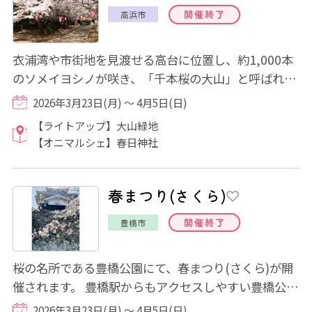
開催終了
高浜市
衣浦湾や市街地を見渡せる高台に位置し、約1,000本
のソメイヨシノが咲き、「千本桜の大山」と呼ばれて
います。園内全域で桜が楽しめます。期間中は...
2026年3月23日(月) ～ 4月5日(日)
【ライトアップ】大山緑地
【オニマルシェ】春日神社
春まつり(さくら)
開催終了
豊橋市
桜の名所である豊橋公園にて、春まつり(さくら)が開
催されます。 豊橋駅からもアクセスしやすい豊橋公園
内には、ソメイヨシノ約500本が植栽されて...
2026年3月23日(月) ～ 4月5日(日)