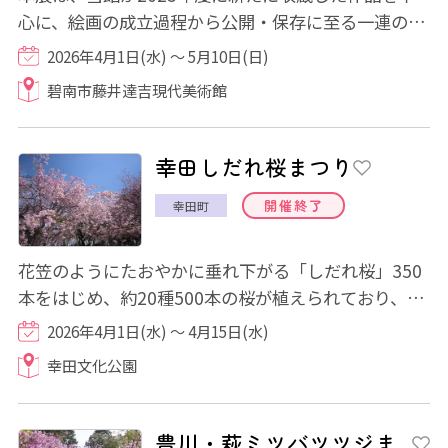
心に、絵画の成立過程から公開・保存に至る一連の営
みを多角的に紹介するものです。絵画を「えが...
2026年4月1日(水) ～ 5月10日(日)
碧南市藤井達吉現代美術館
幸田しだれ桜まつり
開催終了
幸田町
花笠のようにたおやかに垂れ下がる「しだれ桜」350
本をはじめ、約20種500本の桜が植えられており、優
美な風景が望めます。
2026年4月1日(水) ～ 4月15日(水)
幸田文化公園
豊川・萩ミツバツツジま