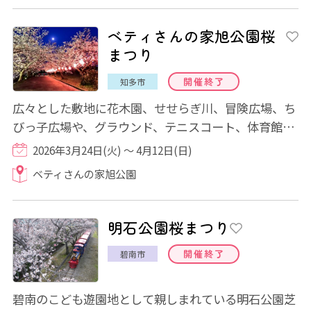
ベティさんの家旭公園桜
まつり
開催終了
知多市
広々とした敷地に花木園、せせらぎ川、冒険広場、ち
びっ子広場や、グラウンド、テニスコート、体育館な
どが配置され、自然やスポーツを楽しめます...
2026年3月24日(火) ～ 4月12日(日)
ベティさんの家旭公園
明石公園桜まつり
開催終了
碧南市
碧南のこども遊園地として親しまれている明石公園芝