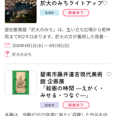
於大のみちライトアップ
開催終了
東浦町
歴史散策路「於大のみち」は、生い立ち広場から乾坤
院まで約2キロあります。於大の方が着用した夜着を
モチーフにしたモニュメントなどが3カ所に設...
2026年4月1日(水) ～ 4月19日(日)
於大のみち
碧南市藤井達吉現代美術
館 企画展
「絵画の時間 ―えがく・
みせる・つなぐ―」
開催終了
碧南市
本展は、当館が2025年度に新たに収蔵した作品を中