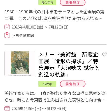
開催終了
長久手市
1980‐1990年代の日本車をテーマとした企画展の第
二弾。 この時代の若者を熱狂させた魅力あふれるクル
マとオートバイ。その誕生の裏にはメーカーの...
2026年4月10日(金) ～ 7月12日(日)
トヨタ博物館
メナード美術館 所蔵企
画展「造形の探求」／特
集展示「大沼映夫 試行と
創造の軌跡」
開催終了
小牧市
美術作家たちは、自身が触れた様々な事柄に思考を巡
らせ、時に古今東西で生み出された表現とも向き合い
ながら、新しい「かたち」を創造します。本...
2026年4月5日(日) ～ 6月28日(日)