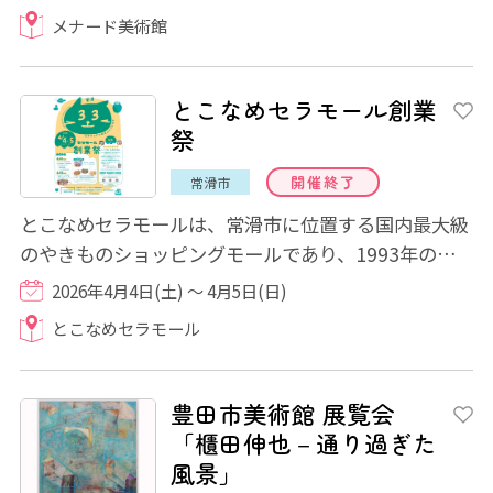
メナード美術館
とこなめセラモール創業
祭
開催終了
常滑市
とこなめセラモールは、常滑市に位置する国内最大級
のやきものショッピングモールであり、1993年の創
業から今年で33年を迎えました。今年は、創業3...
2026年4月4日(土) ～ 4月5日(日)
とこなめセラモール
豊田市美術館 展覧会
「櫃田伸也－通り過ぎた
風景」