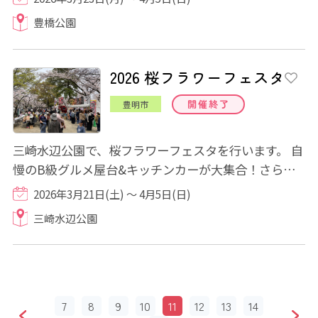
豊橋公園
2026 桜フラワーフェスタ
開催終了
豊明市
三崎水辺公園で、桜フラワーフェスタを行います。 自
慢のB級グルメ屋台&キッチンカーが大集合！さら
に、土日限定でマルシェを開催♪花苗販売や楽し...
2026年3月21日(土) ～ 4月5日(日)
三崎水辺公園
7
8
9
10
11
12
13
14