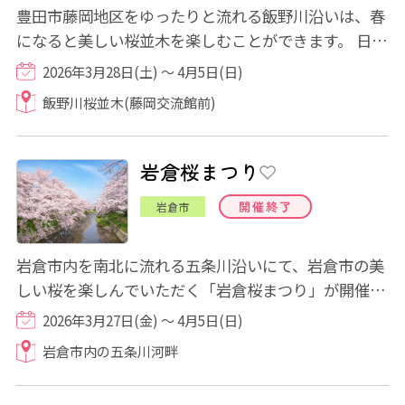
豊田市藤岡地区をゆったりと流れる飯野川沿いは、春
になると美しい桜並木を楽しむことができます。 日中
は春の陽ざしの中で咲き誇る自然な美しさ...
2026年3月28日(土) ～ 4月5日(日)
飯野川桜並木(藤岡交流館前)
岩倉桜まつり
開催終了
岩倉市
岩倉市内を南北に流れる五条川沿いにて、岩倉市の美
しい桜を楽しんでいただく「岩倉桜まつり」が開催さ
れます♪ 「日本さくら名所100選」に選ばれ...
2026年3月27日(金) ～ 4月5日(日)
岩倉市内の五条川河畔