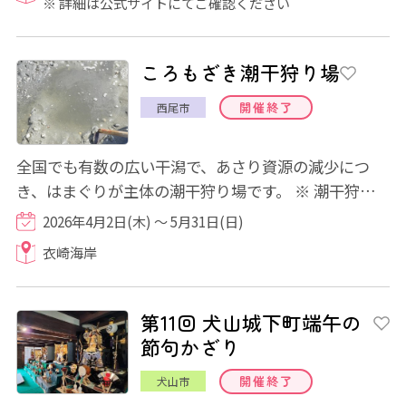
※ 詳細は公式サイトにてご確認ください
ころもざき潮干狩り場
開催終了
西尾市
全国でも有数の広い干潟で、あさり資源の減少につ
き、はまぐりが主体の潮干狩り場です。 ※ 潮干狩り
は状況により中止になる可能性がございます...
2026年4月2日(木) ～ 5月31日(日)
衣崎海岸
第11回 犬山城下町端午の
節句かざり
開催終了
犬山市