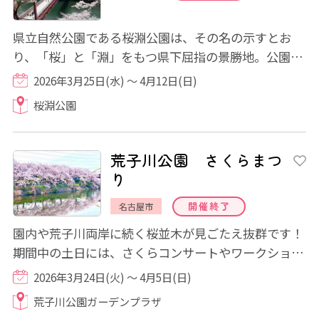
県立自然公園である桜淵公園は、その名の示すとお
り、「桜」と「淵」をもつ県下屈指の景勝地。公園の
中央を豊川がゆったりと横切り、その両岸にピ...
2026年3月25日(水) ～ 4月12日(日)
桜淵公園
荒子川公園 さくらまつ
り
開催終了
名古屋市
園内や荒子川両岸に続く桜並木が見ごたえ抜群です！
期間中の土日には、さくらコンサートやワークショッ
プ、キッチンカーの出店など大人から子ど...
2026年3月24日(火) ～ 4月5日(日)
荒子川公園ガーデンプラザ