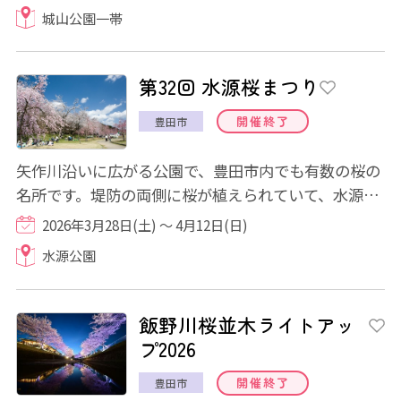
城山公園一帯
第32回 水源桜まつり
開催終了
豊田市
矢作川沿いに広がる公園で、豊田市内でも有数の桜の
名所です。堤防の両側に桜が植えられていて、水源公
園桜並木にて「桜のトンネル」を楽しむこと...
2026年3月28日(土) ～ 4月12日(日)
水源公園
飯野川桜並木ライトアッ
プ2026
開催終了
豊田市