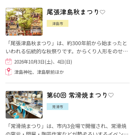
尾張津島秋まつり
津島市
「尾張津島秋まつり」は、約300年前から始まったと
いわれる伝統的な秋祭りです。からくり人形をのせた
豪華絢爛な山車が津島のまちを華やかに彩りま...
2026年10月3日(土)、4日(日)
津島神社、津島駅前ほか
第60回 常滑焼まつり
常滑市
「常滑焼まつり」は、市内3会場で開催され、常滑焼
の窯元・問屋・陶芸作家などが勢ぞろいするイベント