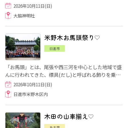
やぐらの上で2人の若者が勇壮な獅子舞を舞い...
2026年10月11日(日)
大脇神明社
米野木お馬頭祭り
日進市
「お馬頭」とは、尾張や西三河を中心とした地域で盛
んに行われてきた、標具(だし)と呼ばれる飾りを乗せ
た飾り馬を主体とした献馬儀礼です。 米野...
2026年10月11日(日)
日進市米野木区内
木田の山車揃え
あま市