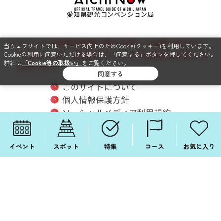
愛知県観光コンベンション局
※イベントや各観光施設に関する詳しいお問い合わせに
当ウェブサイトでは、サービス向上のためCookie(クッキー)を利用しています。
つきましては、各施設やイベントの主催者にお問い合
Cookieの利用に同意いただける場合は、「同意する」ボタンを押してください。
詳細は
「Cookie等の取扱い」
をご覧ください。
わせ下さい。
同意する
このサイトについて
個人情報保護方針
ソーシャルメディア利用規約
関連リンク
サイトマップ
イベント
スポット
特集
コース
お気に入り
SNSでも毎日情報配信中！
FOLLOW ME ON SNS!