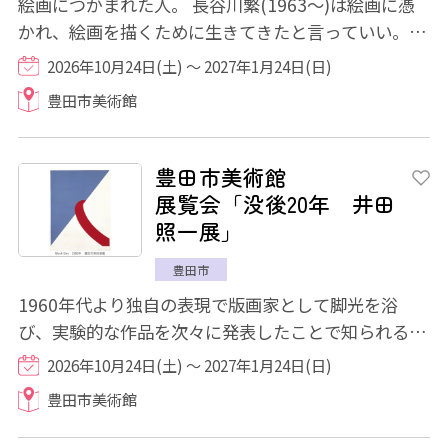
絵画につかまれた人。 長谷川繁(1963～)は絵画に憑
かれ、絵画を描くために生きてきたと言っていい。そ
れくらい頭の中は絵のことでいっぱいである...
2026年10月24日(土) ～ 2027年1月24日(日)
豊田市美術館
豊田市美術館
展覧会「没後20年 井田
照一展」
豊田市
1960年代より独自の表現で版画家として脚光を浴
び、実験的な作品を次々に発表したことで知られる井
田照一(1941～2006)。豊田市美術館所蔵の初期か...
2026年10月24日(土) ～ 2027年1月24日(日)
豊田市美術館