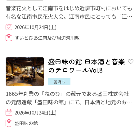
音楽花火として江南市をはじめ近隣市町村においても
有名な江南市民花火大会。江南市民にとっても「江南
の秋の風物詩」として定着しています。市民...
2026年10月24日(土)
すいとぴあ江南及び周辺河川敷
盛田味の館 日本酒と音楽
のテロワールVol.8
常滑市
1665年創業の「ねのひ」の蔵元である盛田株式会社
の元醸造蔵「盛田味の館」にて、日本酒と地元のお弁
当が付いたイヴニングコンサートが開催されま...
2026年10月24日(土)
盛田味の館