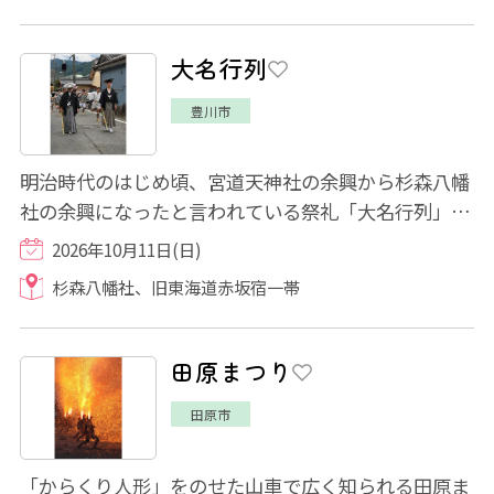
大名行列
豊川市
明治時代のはじめ頃、宮道天神社の余興から杉森八幡
社の余興になったと言われている祭礼「大名行列」。
歴史ある宿場町の街道を武士や奴姿などに...
2026年10月11日(日)
杉森八幡社、旧東海道赤坂宿一帯
田原まつり
田原市
「からくり人形」をのせた山車で広く知られる田原ま