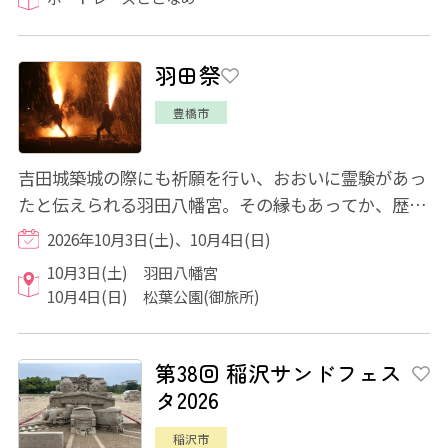
羽田祭
豊橋市
吉田城築城の際にも祈願を行い、おおいに霊験があっ
たと伝えられる羽田八幡宮。その縁もあってか、歴代
の吉田城主からの崇敬も厚く、社殿の造営や...
2026年10月3日(土)、10月4日(日)
10月3日(土) 羽田八幡宮
10月4日(日) 松葉公園(御旅所)
第38回 稲沢サンドフェス
タ2026
稲沢市