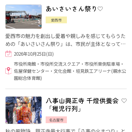
あいさいさん祭り
愛西市
愛西市の魅力を創出し愛着や親しみを感じてもらうた
めの「あいさいさん祭り」は、市民が主体となって企
画・運営を行うイベントです。 会場を「産...
2026年10月25日(日)
市役所南館・市役所交流スクエア・市役所東側駐車場・
佐屋保健センター・文化会館・垣見鉄工アリーナ(親水公
園総合体育館)
八事山興正寺 千燈供養会
「稚児行列」
名古屋市
秋の風物詩、興正寺最大行事で「八事の火まつり」と