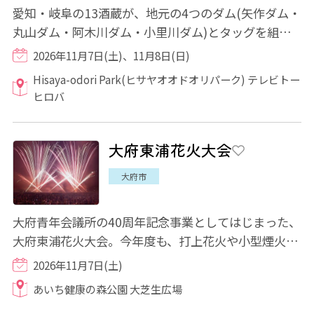
愛知・岐阜の13酒蔵が、地元の4つのダム(矢作ダム・
丸山ダム・阿木川ダム・小里川ダム)とタッグを組
み、2023年にスタートしたプロジェクト。今年も...
2026年11月7日(土)、11月8日(日)
Hisaya-odori Park(ヒサヤオオドオリパーク) テレビトー
ヒロバ
大府東浦花火大会
大府市
大府青年会議所の40周年記念事業としてはじまった、
大府東浦花火大会。今年度も、打上花火や小型煙火な
ど、臨場感あふれる花火が会場を盛り上げて...
2026年11月7日(土)
あいち健康の森公園 大芝生広場