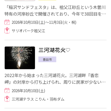
「稲沢サンドフェスタ」は、祖父江砂丘という木曽川
特有の河岸砂丘で開催されており、今年で38回目を迎
えます。大型砂像が制作され、河岸砂丘の川...
2026年10月10日(土)～11月3日(火・祝)
サリオパーク祖父江
三河湖花火
豊田市
2022年から始まった三河湖花火。三河湖畔『香恋
岬』の対岸から打ち上げられ、周りに民家が少ないこ
ともあり、街灯などもなく真っ暗な夜空にひらく...
2026年10月10日(土)
三河湖テラス こりん・羽布ダム