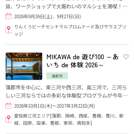
貨、ワークショップで大賑わいのマルシェを満喫！夕
方からは一転、海と空がゆっくりと染まってい...
2026年9月26日(土)、9月27日(日)
りんくうビーチセントラルプロムナード及びサウスブリ
ッジ
MIKAWA de 遊び100 ～あ
いち de 体験 2026～
蒲郡市
蒲郡市を中心に、東三河や西三河、奥三河で、三河ら
しい三河ならではの多彩な体験型プログラムが今年も
開催されます。自然、文化、歴史、そして暮...
2026年10月1日(木)～2027年3月22日(月)
愛知県三河エリア[蒲郡、岡崎、西尾、豊橋、豊川、新
城、田原、設楽、豊根、東栄、南知多]