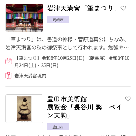
岩津天満宮「筆まつり」
岡崎市
「筆まつり」は、書道の神様・菅原道真公にちなみ、
岩津天満宮の秋の御祭事として行われます。勉強や仕
事に活躍してくれた筆(筆記具)の労を慰め感...
【筆まつり】令和8年10月25日(日) 【献書展】令和8年10
月24日(土)・25日(日)
岩津天満宮境内
豊田市美術館
展覧会「長谷川 繁 ペイ
ン天狗」
豊田市