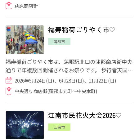
萩原商店街
福寿稲荷ごりやく市
蒲郡市
福寿稲荷ごりやく市は、蒲郡駅北口の蒲郡商店街中央
通りで年複数回開催されるお祭りです。 歩行者天国と
なる中央通りには、食べ物・飲み物の他に...
2026年5月24日(日)、6月28日(日)、11月22日(日)
中央通り商店街(蒲郡市元町～中央本町)
江南市民花火大会2026
江南市