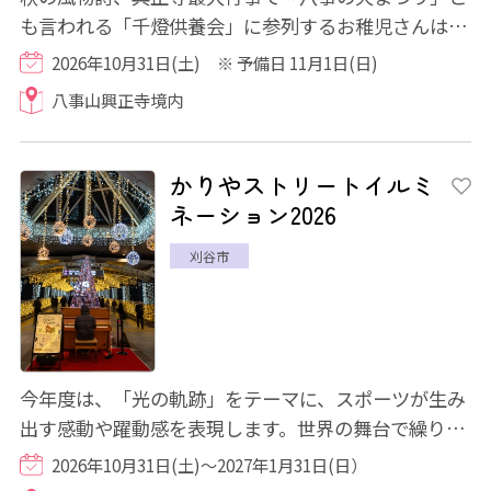
も言われる「千燈供養会」に参列するお稚児さんは、
古式ゆかしい華やかな装束を纏い、同夜に勤...
2026年10月31日(土) ※ 予備日 11月1日(日)
八事山興正寺境内
かりやストリートイルミ
ネーション2026
刈谷市
今年度は、「光の軌跡」をテーマに、スポーツが生み
出す感動や躍動感を表現します。世界の舞台で繰り広
げられた数々の挑戦と感動を光に重ね、人と...
2026年10月31日(土)～2027年1月31日(日）