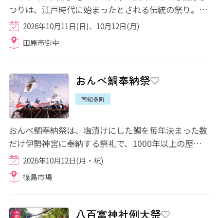
つりは、江戸時代に始まったとされる伝統の祭り。 3
台のからくり山車や趣向を凝らした神輿が練...
2026年10月11日(日)、10月12日(月)
田原市街中
おんべ鯛奉納祭
南知多町
おんべ鯛奉納祭は、塩漬けにした鯛を毎年決まった数
だけ伊勢神宮に奉納する祭礼で、1000年以上の歴史
があるとされています。篠島では島民をあげて...
2026年10月12日(月・祝)
篠島市場
八百富神社例大祭