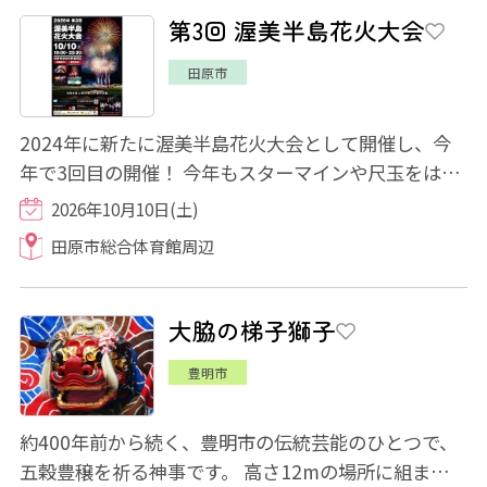
第3回 渥美半島花火大会
田原市
2024年に新たに渥美半島花火大会として開催し、今
年で3回目の開催！ 今年もスターマインや尺玉をはじ
めとする約4,000発の色とりどりの花火で盛り...
2026年10月10日(土)
田原市総合体育館周辺
大脇の梯子獅子
豊明市
約400年前から続く、豊明市の伝統芸能のひとつで、
五穀豊穣を祈る神事です。 高さ12mの場所に組まれた