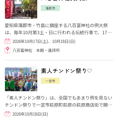
蒲郡市
愛知県蒲郡市・竹島に鎮座する八百富神社の例大祭
は、毎年10月第3土・日に行われる伝統行事で、17基
の山車が町を練り歩き、地域一帯が祭り一色に染...
2026年10月17日(土)、10月18日(日)
八百富神社 本殿・遙拝所
素人チンドン祭り
一宮市
「素人チンドン祭り」は、全国でもあまり例を見ない
チンドン祭りで一宮市萩原町萩原の萩原商店街で開催
されるイベントです。全国からアマチュアの...
2026年10月18日(日)