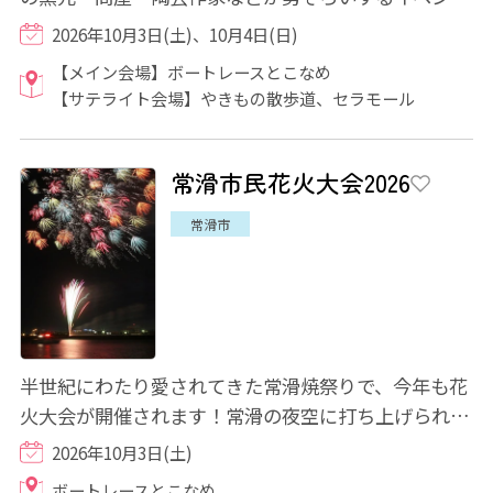
です。逸品・限定品・お値打ち品の販売が予定...
2026年10月3日(土)、10月4日(日)
【メイン会場】ボートレースとこなめ
【サテライト会場】やきもの散歩道、セラモール
常滑市民花火大会2026
常滑市
半世紀にわたり愛されてきた常滑焼祭りで、今年も花
火大会が開催されます！常滑の夜空に打ち上げられる
花火が、「常滑焼まつり」を盛り上げます♪海...
2026年10月3日(土)
ボートレースとこなめ