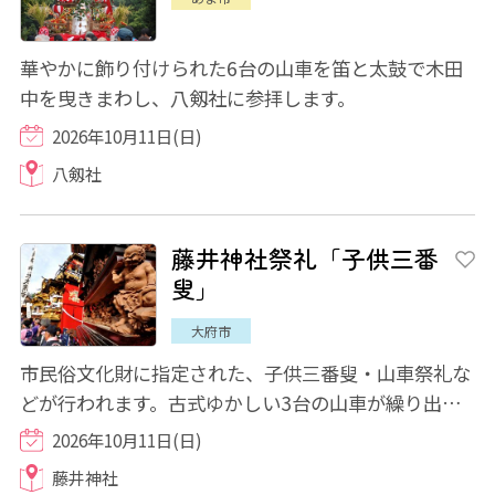
華やかに飾り付けられた6台の山車を笛と太鼓で木田
中を曳きまわし、八剱社に参拝します。
2026年10月11日(日)
八剱社
藤井神社祭礼「子供三番
叟」
大府市
市民俗文化財に指定された、子供三番叟・山車祭礼な
どが行われます。古式ゆかしい3台の山車が繰り出
し、晴れの衣装をまとった子供たちが天・地・人...
2026年10月11日(日)
藤井神社