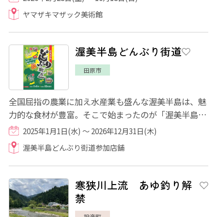
ヤマザキマザック美術館
渥美半島どんぶり街道
田原市
全国屈指の農業に加え水産業も盛んな渥美半島は、魅
力的な食材が豊富。そこで始まったのが「渥美半島ど
んぶり街道」。各店が「地元渥美半島の食材...
2025年1月1日(水) ～ 2026年12月31日(木)
渥美半島どんぶり街道参加店舗
寒狭川上流 あゆ釣り解
禁
設楽町