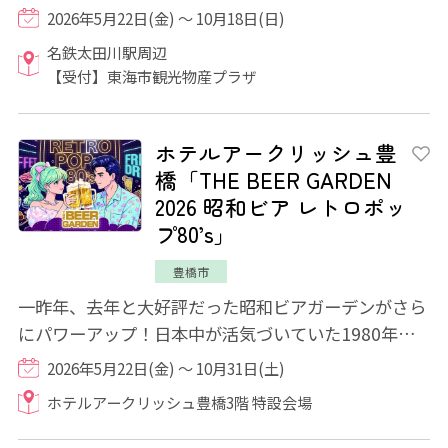
けた時の快感や、非日常的な体験をお楽しみ...
2026年5月22日(金) ～ 10月18日(日)
名鉄太田川駅周辺
【受付】東海市観光物産プラザ
ホテルアークリッシュ豊
橋「THE BEER GARDEN
2026 昭和ビア レトロポッ
プ80’s」
豊橋市
一昨年、去年と大好評だった昭和ビアガーデンがさら
にパワーアップ！日本中が活気づいていた1980年
代。あの頃にタイムスリップ！？ そんな気分を...
2026年5月22日(金) ～ 10月31日(土)
ホテルアークリッシュ豊橋3階 特設会場