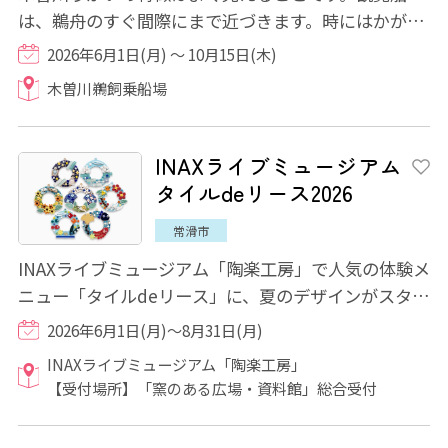
は、鵜舟のすぐ間際にまで近づきます。時にはかがり
火の熱気が頬で感じられるほど。鵜も水しぶき...
2026年6月1日(月) ～ 10月15日(木)
木曽川鵜飼乗船場
INAXライブミュージアム
タイルdeリース2026
常滑市
INAXライブミュージアム「陶楽工房」で人気の体験メ
ニュー「タイルdeリース」に、夏のデザインがスター
ト！ 紫陽花やひまわり畑、七夕といった季...
2026年6月1日(月)～8月31日(月)
INAXライブミュージアム「陶楽工房」
【受付場所】「窯のある広場・資料館」総合受付