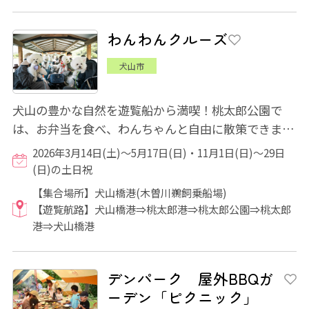
わんわんクルーズ
犬山市
犬山の豊かな自然を遊覧船から満喫！桃太郎公園で
は、お弁当を食べ、わんちゃんと自由に散策できま
す！帰りは犬山城を船から殿様になった気分でお...
2026年3月14日(土)～5月17日(日)・11月1日(日)～29日
(日)の土日祝
【集合場所】犬山橋港(木曽川鵜飼乗船場)
【遊覧航路】犬山橋港⇒桃太郎港⇒桃太郎公園⇒桃太郎
港⇒犬山橋港
デンパーク 屋外BBQガ
ーデン「ピクニック」