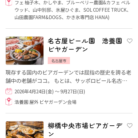
フェ 柚子木、かしやま、ブルーベリー農園&カフェ ベル
ウッド、山中別邸、氷屋ひぐま、SOL COFFEE TRUCK、
山田農園FARM&DOGS、かき氷専門店 HANA)
名古屋ビール園 浩養園
ビヤガーデン
名古屋市
現存する国内のビアガーデンでは屈指の歴史を誇る老
舗中の老舗がココ。 もとは、サッポロビール名古屋工
場が昭和6年に開いた接待所で、昭和46年に...
2026年4月24日(金) ～ 9月27日(日)
浩養園 屋外 ビヤガーデン会場
柳橋中央市場ビアガーデ
ン