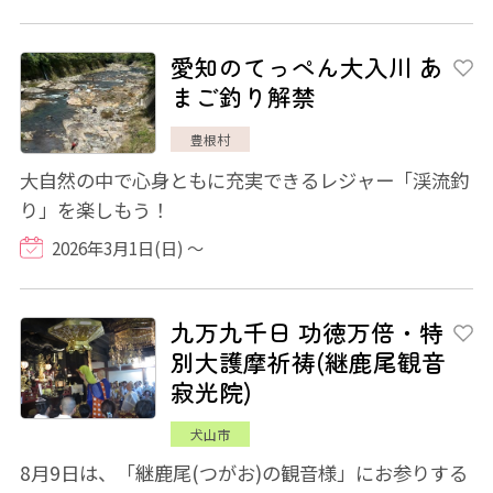
愛知のてっぺん大入川 あ
まご釣り解禁
豊根村
大自然の中で心身ともに充実できるレジャー「渓流釣
り」を楽しもう！
2026年3月1日(日) ～
九万九千日 功徳万倍・特
別大護摩祈祷(継鹿尾観音
寂光院)
犬山市
8月9日は、「継鹿尾(つがお)の観音様」にお参りする