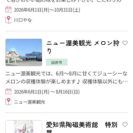
塩を使用した鮎の塩焼きやフライなども食べ...
2026年6月1日(月)～10月31日(土)
川口やな
ニュー渥美観光 メロン狩
り
田原市
ニュー渥美観光では、6月～8月に甘くてジューシーな
メロンの収穫体験が楽しめます♪ 収穫体験以外にも、
冷暖房完備の快適な屋内で食べ放題を楽しめ...
2026年6月1日(月) ～ 8月16日(日)
ニュー渥美観光
愛知県陶磁美術館 特別
展