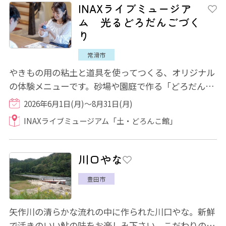
INAXライブミュージア
ム 光るどろだんごづく
り
常滑市
やきもの用の粘土と道具を使ってつくる、オリジナル
の体験メニューです。砂場や園庭で作る「どろだん
ご」とは全く違う方法で、粘土の球を削り、色...
2026年6月1日(月)～8月31日(月)
INAXライブミュージアム「土・どろんこ館」
川口やな
豊田市
矢作川の清らかな流れの中に作られた川口やな。新鮮
で活きのいい鮎の味をお楽しみ下さい。こだわりの岩