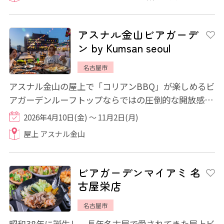
アスナル金山ビアガーデ
ン by Kumsan seoul
名古屋市
アスナル金山の屋上で「コリアンBBQ」が楽しめるビ
アガーデンルーフトップならではの圧倒的な開放感！
夕焼けから月夜へと移りゆく空を眺めながら、...
2026年4月10日(金) ～ 11月2日(月)
屋上 アスナル金山
ビアガーデンマイアミ 名
古屋栄店
名古屋市
昭和38年に誕生し、長年名古屋で愛されてきた屋上ビ