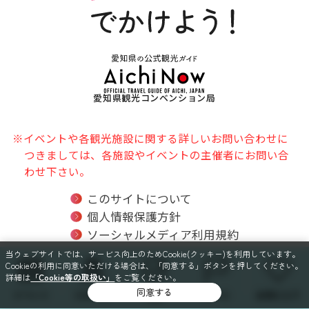
愛知県観光コンベンション局
※イベントや各観光施設に関する詳しいお問い合わせに
つきましては、各施設やイベントの主催者にお問い合
わせ下さい。
このサイトについて
個人情報保護方針
ソーシャルメディア利用規約
関連リンク
当ウェブサイトでは、サービス向上のためCookie(クッキー)を利用しています。
Cookieの利用に同意いただける場合は、「同意する」ボタンを押してください。
サイトマップ
詳細は
「Cookie等の取扱い」
をご覧ください。
同意する
イベント
スポット
特集
コース
お気に入り