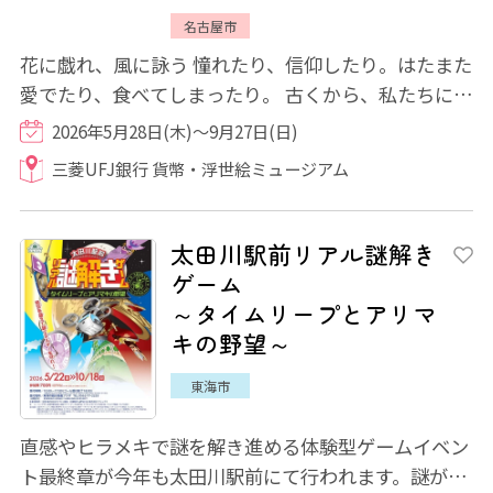
名古屋市
花に戯れ、風に詠う 憧れたり、信仰したり。はたまた
愛でたり、食べてしまったり。 古くから、私たちにと
って身近な小さな命である「鳥」。天空...
2026年5月28日(木)～9月27日(日)
三菱UFJ銀行 貨幣・浮世絵ミュージアム
太田川駅前リアル謎解き
ゲーム
～タイムリープとアリマ
キの野望～
東海市
直感やヒラメキで謎を解き進める体験型ゲームイベン
ト最終章が今年も太田川駅前にて行われます。謎が解