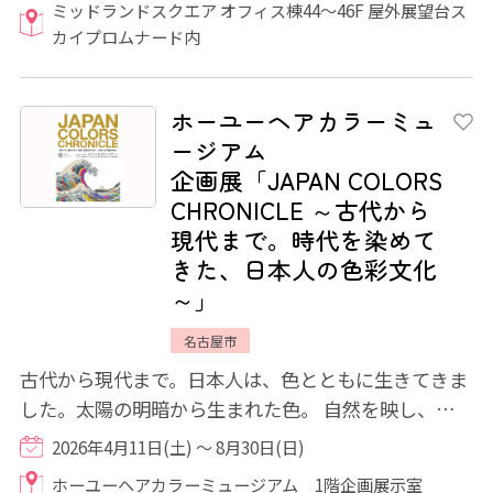
ミッドランドスクエア オフィス棟44〜46F 屋外展望台ス
カイプロムナード内
ホーユーヘアカラーミュ
ージアム
企画展「JAPAN COLORS
CHRONICLE ～古代から
現代まで。時代を染めて
きた、日本人の色彩文化
～」
名古屋市
古代から現代まで。日本人は、色とともに生きてきま
した。太陽の明暗から生まれた色。 自然を映し、身分
を語り、制限の中で磨かれ、世界と出会い...
2026年4月11日(土) ～ 8月30日(日)
ホーユーヘアカラーミュージアム 1階企画展示室