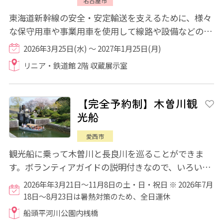
名古屋市
東海道新幹線の安全・安定輸送を支えるために、様々
な保守用車や事業用車を使用して線路や設備などの保
守作業を実施しています。これら保守用車・...
2026年3月25日(水) ～ 2027年1月25日(月)
リニア・鉄道館 2階 収蔵展示室
【完全予約制】木曽川観
光船
愛西市
観光船に乗って木曽川と長良川を巡ることができま
す。ボランティアガイドの説明付きなので、いろいろ
な発見があるかもしれません！！ 乗船希望の...
2026年年3月21日～11月8日の土・日・祝日 ※ 2026年7月
18日～8月23日は暑熱対策のため、全日運休
船頭平河川公園内桟橋