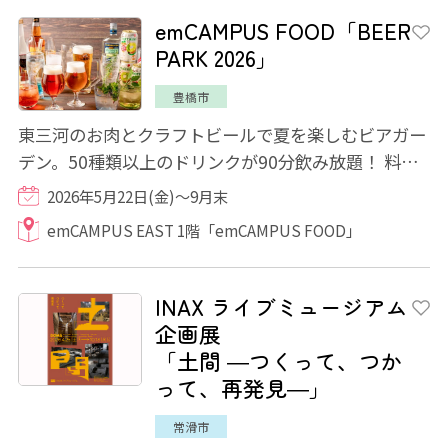
emCAMPUS FOOD「BEER
PARK 2026」
豊橋市
東三河のお肉とクラフトビールで夏を楽しむビアガー
デン。50種類以上のドリンクが90分飲み放題！ 料理
は地元野菜の前菜ブッフェと時期によって変...
2026年5月22日(金)～9月末
emCAMPUS EAST 1階「emCAMPUS FOOD」
INAX ライブミュージアム
企画展
「土間 ―つくって、つか
って、再発見―」
常滑市