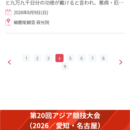
と九万九千日分の功徳が戴けると言われ、悪病・厄難
を払い福徳を招来する観音様の最多功徳日で...
2026年8月9日(日)
継鹿尾観音 寂光院
1
2
3
4
5
6
7
8
9
第20回アジア競技大会
（2026／愛知・名古屋）