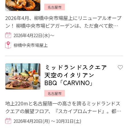
名古屋市
2026年4月、柳橋中央市場屋上にリニューアルオープ
ン！ 柳橋中央市場ビアガーデンは、ただ食べて飲むだ
けのビアガーデンではありません。 市場...
2026年4月22日(水)～
柳橋中央市場屋上
ミッドランドスクエア
天空のイタリアン
BBQ「CARVINO」
名古屋市
地上220mと名古屋随一の高さを誇るミッドランドス
クエアの展望フロア、『スカイプロムナード』。都会
のど真ん中で手ぶらで本格的なバーベキューを...
2026年4月20日(月) ～ 10月31日(土)