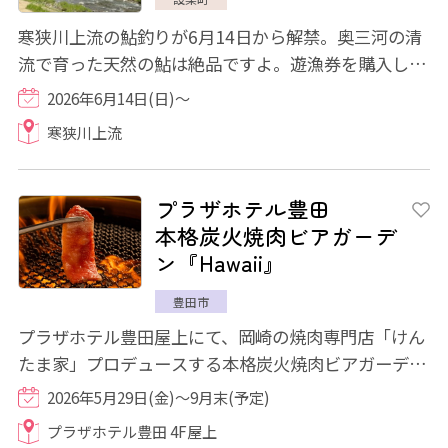
寒狭川上流の鮎釣りが6月14日から解禁。奥三河の清
流で育った天然の鮎は絶品ですよ。遊漁券を購入し、
是非鮎釣りをお楽しみください。
2026年6月14日(日)～
寒狭川上流
プラザホテル豊田
本格炭火焼肉ビアガーデ
ン『Hawaii』
豊田市
プラザホテル豊田屋上にて、岡崎の焼肉専門店「けん
たま家」プロデュースする本格炭火焼肉ビアガーデ
ン Hawaii(～ハワイ～)」が今年もOPENいたし...
2026年5月29日(金)～9月末(予定)
プラザホテル豊田 4F屋上