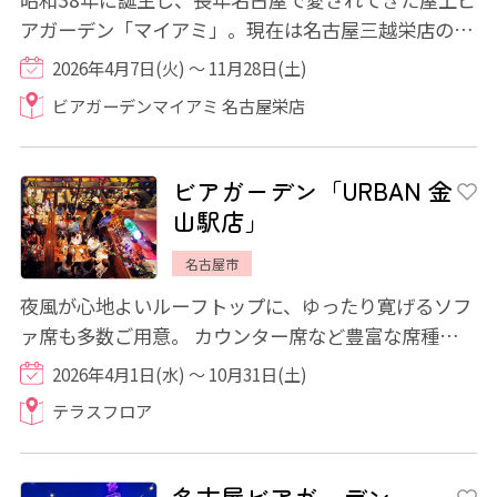
アガーデン「マイアミ」。現在は名古屋三越栄店の屋
上に場所を移し、伝統を受け継ぎながら進化...
2026年4月7日(火) ～ 11月28日(土)
ビアガーデンマイアミ 名古屋栄店
ビアガーデン「URBAN 金
山駅店」
名古屋市
夜風が心地よいルーフトップに、ゆったり寛げるソフ
ァ席も多数ご用意。 カウンター席など豊富な席種があ
り、抜群の開放で景色も楽しむ“空の上のリ...
2026年4月1日(水) ～ 10月31日(土)
テラスフロア
名古屋ビアガーデン