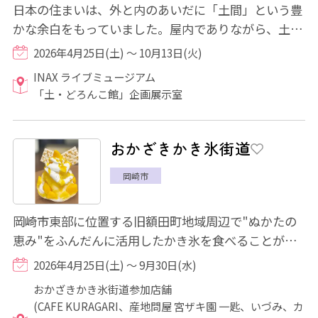
日本の住まいは、外と内のあいだに「土間」という豊
かな余白をもっていました。屋内でありながら、土足
でいられるこの空間では、人が集い、煙が立...
2026年4月25日(土) ～ 10月13日(火)
INAX ライブミュージアム
「土・どろんこ館」企画展示室
おかざきかき氷街道
岡崎市
岡崎市東部に位置する旧額田町地域周辺で"ぬかたの
恵み"をふんだんに活用したかき氷を食べることがで
きます♪また、「輪氷」スタンプラリーを開催！...
2026年4月25日(土) ～ 9月30日(水)
おかざきかき氷街道参加店舗
(CAFE KURAGARI、産地問屋 宮ザキ園 一匙、いづみ、カ