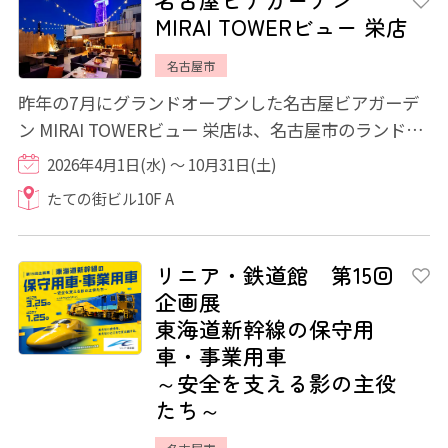
MIRAI TOWERビュー 栄店
名古屋市
昨年の7月にグランドオープンした名古屋ビアガーデ
ン MIRAI TOWERビュー 栄店は、名古屋市のランドマ
ークとして知られるMIRAIタワーを一望できるル...
2026年4月1日(水) ～ 10月31日(土)
たての街ビル10F A
リニア・鉄道館 第15回
企画展
東海道新幹線の保守用
車・事業用車
～安全を支える影の主役
たち～