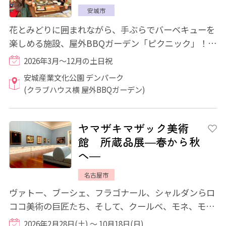
安城市
花とみどりに囲まれながら、手ぶらでバーベキューを
楽しめる施設、屋外BBQガーデン「ピクニック」！バ
ーベキューに必要なものはすべて揃っており、...
2026年3月～12月の土日祝
安城産業文化公園 デンパーク
(クラブハウス横 屋外BBQガーデン)
ヤマザキマザック美術
館 所蔵品展―春から秋
へ―
名古屋市
ヴァトー、ブーシェ、フラゴナール、シャルダンらロ
ココ美術の巨匠たち、そして、クールベ、モネ、モデ
ィリアーニ、ピカソ、シャガール…と、各時代...
2026年2月28日(土) ～ 10月18日(日)