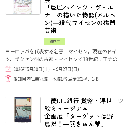
「巨匠ハインツ・ヴェル
ナーの描いた物語(メルヘ
ン)―現代マイセンの磁器
芸術―」
瀬戸市
ヨーロッパを代表する名窯、マイセン。現在のドイ
ツ、ザクセン州の古都・マイセンで18世紀に王立の磁
器製作所として創業しました。ヨーロッパ初の...
2026年5月30日(土) ～ 9月27日(日)
愛知県陶磁美術館 本館1階 展示室1-A、1-B
三菱UFJ銀行 貨幣・浮世
絵ミュージアム
企画展「ターゲットは野
鳥だ！―羽きゅん♥」