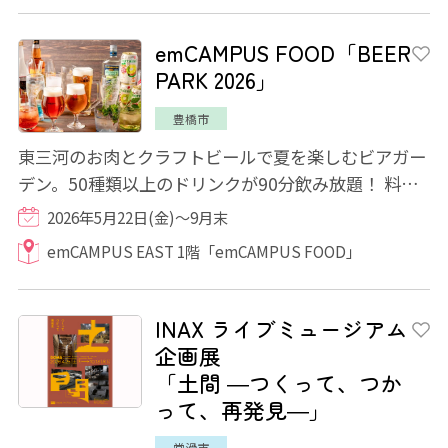
emCAMPUS FOOD「BEER
PARK 2026」
豊橋市
東三河のお肉とクラフトビールで夏を楽しむビアガー
デン。50種類以上のドリンクが90分飲み放題！ 料理
は地元野菜の前菜ブッフェと時期によって変...
2026年5月22日(金)～9月末
emCAMPUS EAST 1階「emCAMPUS FOOD」
INAX ライブミュージアム
企画展
「土間 ―つくって、つか
って、再発見―」
常滑市