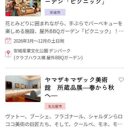
ーデン「ピクニック」
安城市
花とみどりに囲まれながら、手ぶらでバーベキューを
楽しめる施設、屋外BBQガーデン「ピクニック」！バ
ーベキューに必要なものはすべて揃っており、...
2026年3月～12月の土日祝
安城産業文化公園 デンパーク
(クラブハウス横 屋外BBQガーデン)
ヤマザキマザック美術
館 所蔵品展―春から秋
へ―
名古屋市
ヴァトー、ブーシェ、フラゴナール、シャルダンらロ
ココ美術の巨匠たち、そして、クールベ、モネ、モデ