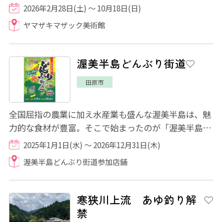
ィリアーニ、ピカソ、シャガール…と、各時代...
2026年2月28日(土) ～ 10月18日(日)
ヤマザキマザック美術館
渥美半島どんぶり街道
田原市
全国屈指の農業に加え水産業も盛んな渥美半島は、魅
力的な食材が豊富。そこで始まったのが「渥美半島ど
んぶり街道」。各店が「地元渥美半島の食材...
2025年1月1日(水) ～ 2026年12月31日(木)
渥美半島どんぶり街道参加店舗
寒狭川上流 あゆ釣り解
禁