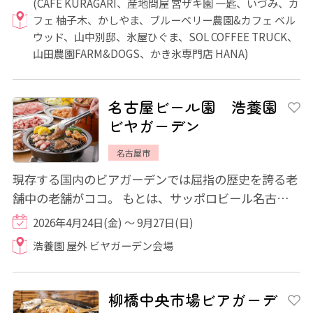
(CAFE KURAGARI、産地問屋 宮ザキ園 一匙、いづみ、カ
フェ 柚子木、かしやま、ブルーベリー農園&カフェ ベル
ウッド、山中別邸、氷屋ひぐま、SOL COFFEE TRUCK、
山田農園FARM&DOGS、かき氷専門店 HANA)
名古屋ビール園 浩養園
ビヤガーデン
名古屋市
現存する国内のビアガーデンでは屈指の歴史を誇る老
舗中の老舗がココ。 もとは、サッポロビール名古屋工
場が昭和6年に開いた接待所で、昭和46年に...
2026年4月24日(金) ～ 9月27日(日)
浩養園 屋外 ビヤガーデン会場
柳橋中央市場ビアガーデ