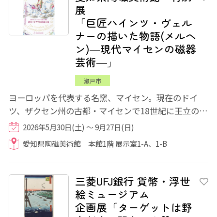
展
「巨匠ハインツ・ヴェル
ナーの描いた物語(メルヘ
ン)―現代マイセンの磁器
芸術―」
瀬戸市
ヨーロッパを代表する名窯、マイセン。現在のドイ
ツ、ザクセン州の古都・マイセンで18世紀に王立の磁
器製作所として創業しました。ヨーロッパ初の...
2026年5月30日(土) ～ 9月27日(日)
愛知県陶磁美術館 本館1階 展示室1-A、1-B
三菱UFJ銀行 貨幣・浮世
絵ミュージアム
企画展「ターゲットは野