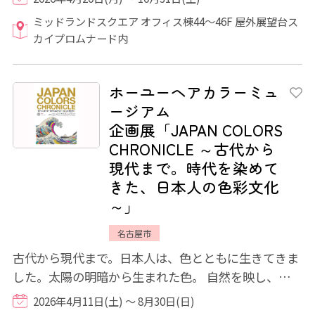
ミッドランドスクエア オフィス棟44〜46F 屋外展望台ス
カイプロムナード内
ホーユーヘアカラーミュ
ージアム
企画展「JAPAN COLORS
CHRONICLE ～古代から
現代まで。時代を染めて
きた、日本人の色彩文化
～」
名古屋市
古代から現代まで。日本人は、色とともに生きてきま
した。太陽の明暗から生まれた色。 自然を映し、身分
を語り、制限の中で磨かれ、世界と出会い...
2026年4月11日(土) ～ 8月30日(日)