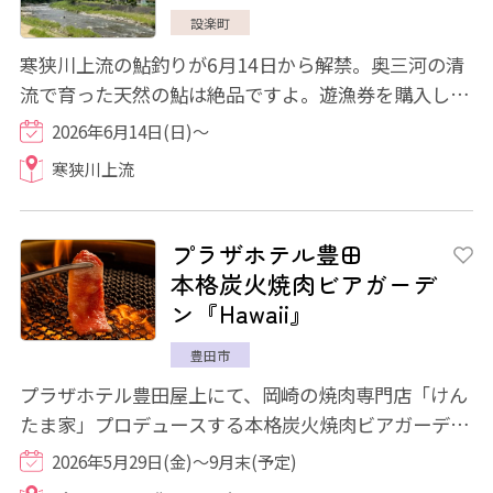
設楽町
寒狭川上流の鮎釣りが6月14日から解禁。奥三河の清
流で育った天然の鮎は絶品ですよ。遊漁券を購入し、
是非鮎釣りをお楽しみください。
2026年6月14日(日)～
寒狭川上流
プラザホテル豊田
本格炭火焼肉ビアガーデ
ン『Hawaii』
豊田市
プラザホテル豊田屋上にて、岡崎の焼肉専門店「けん
たま家」プロデュースする本格炭火焼肉ビアガーデ
ン Hawaii(～ハワイ～)」が今年もOPENいたし...
2026年5月29日(金)～9月末(予定)