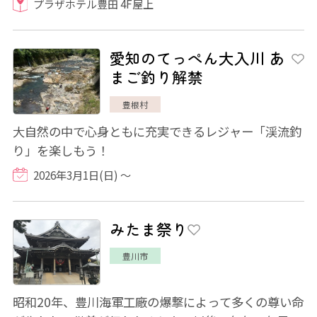
プラザホテル豊田 4F屋上
愛知のてっぺん大入川 あ
まご釣り解禁
豊根村
大自然の中で心身ともに充実できるレジャー「渓流釣
り」を楽しもう！
2026年3月1日(日) ～
みたま祭り
豊川市
昭和20年、豊川海軍工廠の爆撃によって多くの尊い命