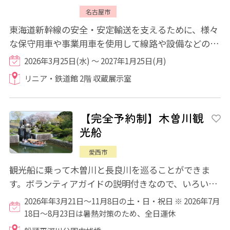
名古屋市
東海道新幹線の安全・安定輸送を支えるために、様々
な保守用車や事業用車を使用して線路や設備などの保
守作業を実施しています。これら保守用車・...
2026年3月25日(水) ～ 2027年1月25日(月)
リニア・鉄道館 2階 収蔵展示室
【完全予約制】木曽川観
光船
愛西市
観光船に乗って木曽川と長良川を巡ることができま
す。ボランティアガイドの説明付きなので、いろいろ
な発見があるかもしれません！！ 乗船希望の...
2026年年3月21日～11月8日の土・日・祝日 ※ 2026年7月
18日～8月23日は暑熱対策のため、全日運休