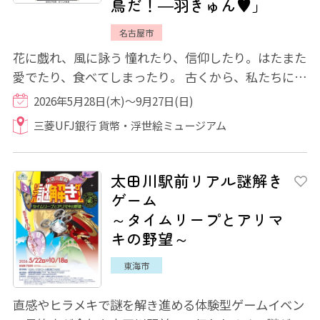
鳥だ！―羽きゅん♥」
名古屋市
花に戯れ、風に詠う 憧れたり、信仰したり。はたまた
愛でたり、食べてしまったり。 古くから、私たちにと
って身近な小さな命である「鳥」。天空...
2026年5月28日(木)～9月27日(日)
三菱UFJ銀行 貨幣・浮世絵ミュージアム
太田川駅前リアル謎解き
ゲーム
～タイムリープとアリマ
キの野望～
東海市
直感やヒラメキで謎を解き進める体験型ゲームイベン