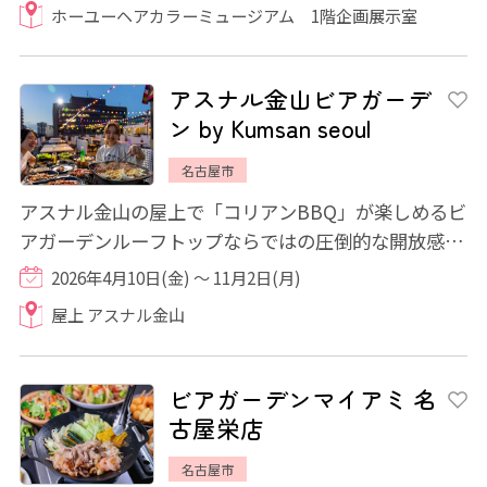
ホーユーヘアカラーミュージアム 1階企画展示室
アスナル金山ビアガーデ
ン by Kumsan seoul
名古屋市
アスナル金山の屋上で「コリアンBBQ」が楽しめるビ
アガーデンルーフトップならではの圧倒的な開放感！
夕焼けから月夜へと移りゆく空を眺めながら、...
2026年4月10日(金) ～ 11月2日(月)
屋上 アスナル金山
ビアガーデンマイアミ 名
古屋栄店
名古屋市