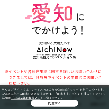
愛知県観光コンベンション局
※イベントや各観光施設に関する詳しいお問い合わせに
つきましては、各施設やイベントの主催者にお問い合
わせ下さい。
当ウェブサイトでは、サービス向上のためCookie(クッキー)を利用しています。
このサイトについて
Cookieの利用に同意いただける場合は、「同意する」ボタンを押してください。
詳細は
「Cookie等の取扱い」
をご覧ください。
個人情報保護方針
同意する
イベント
スポット
特集
コース
お気に入り
ソーシャルメディア利用規約