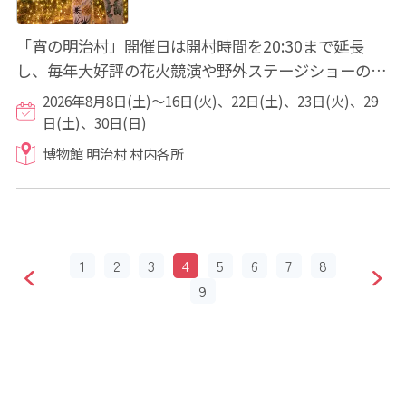
「宵の明治村」開催日は開村時間を20:30まで延長
し、毎年大好評の花火競演や野外ステージショーのほ
か、本年は体感型プロジェクションマッピング「...
2026年8月8日(土)～16日(火)、22日(土)、23日(火)、29
日(土)、30日(日)
博物館 明治村 村内各所
1
2
3
4
5
6
7
8
9