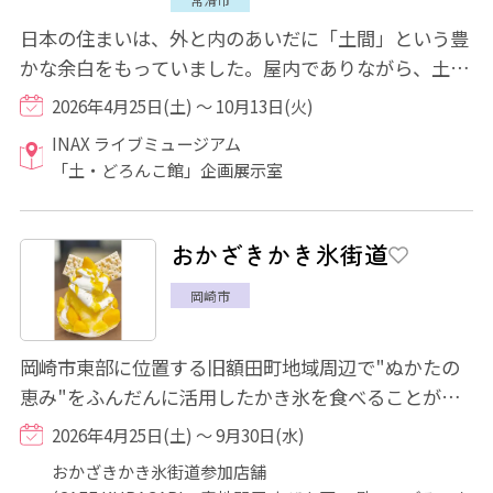
日本の住まいは、外と内のあいだに「土間」という豊
かな余白をもっていました。屋内でありながら、土足
でいられるこの空間では、人が集い、煙が立...
2026年4月25日(土) ～ 10月13日(火)
INAX ライブミュージアム
「土・どろんこ館」企画展示室
おかざきかき氷街道
岡崎市
岡崎市東部に位置する旧額田町地域周辺で"ぬかたの
恵み"をふんだんに活用したかき氷を食べることがで
きます♪また、「輪氷」スタンプラリーを開催！...
2026年4月25日(土) ～ 9月30日(水)
おかざきかき氷街道参加店舗