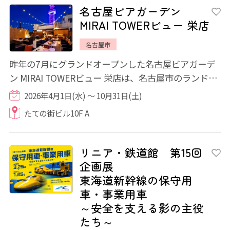
名古屋ビアガーデン
MIRAI TOWERビュー 栄店
名古屋市
昨年の7月にグランドオープンした名古屋ビアガーデ
ン MIRAI TOWERビュー 栄店は、名古屋市のランドマ
ークとして知られるMIRAIタワーを一望できるル...
2026年4月1日(水) ～ 10月31日(土)
たての街ビル10F A
リニア・鉄道館 第15回
企画展
東海道新幹線の保守用
車・事業用車
～安全を支える影の主役
たち～