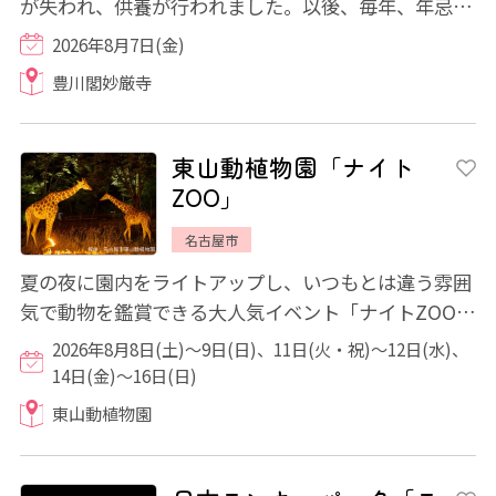
が失われ、供養が行われました。以後、毎年、年忌法
要を営み、みたま供養のための盆踊り大会が...
2026年8月7日(金)
豊川閣妙厳寺
東山動植物園「ナイト
ZOO」
名古屋市
夏の夜に園内をライトアップし、いつもとは違う雰囲
気で動物を鑑賞できる大人気イベント「ナイトZOO」
が開催されます。夜の動植物たちの姿、イルミ...
2026年8月8日(土)～9日(日)、11日(火・祝)～12日(水)、
14日(金)～16日(日)
東山動植物園