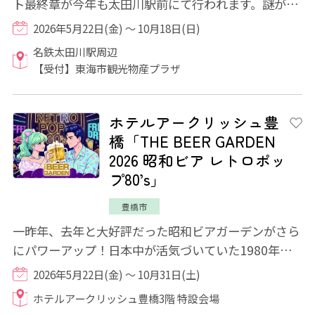
ト最終章が今年も太田川駅前にて行われます。謎が解
けた時の快感や、非日常的な体験をお楽しみ...
2026年5月22日(金) ～ 10月18日(日)
名鉄太田川駅周辺
【受付】東海市観光物産プラザ
ホテルアークリッシュ豊
橋「THE BEER GARDEN
2026 昭和ビア レトロポッ
プ80’s」
豊橋市
一昨年、去年と大好評だった昭和ビアガーデンがさら
にパワーアップ！日本中が活気づいていた1980年
代。あの頃にタイムスリップ！？ そんな気分を...
2026年5月22日(金) ～ 10月31日(土)
ホテルアークリッシュ豊橋3階 特設会場