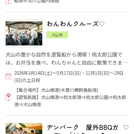
船頭平河川公園内桟橋
わんわんクルーズ
犬山市
犬山の豊かな自然を遊覧船から満喫！桃太郎公園で
は、お弁当を食べ、わんちゃんと自由に散策できま
す！帰りは犬山城を船から殿様になった気分でお...
2026年3月14日(土)～5月17日(日)・11月1日(日)～29日
(日)の土日祝
【集合場所】犬山橋港(木曽川鵜飼乗船場)
【遊覧航路】犬山橋港⇒桃太郎港⇒桃太郎公園⇒桃太郎
港⇒犬山橋港
デンパーク 屋外BBQガ