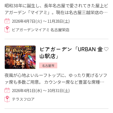
昭和38年に誕生し、長年名古屋で愛されてきた屋上ビ
アガーデン「マイアミ」。現在は名古屋三越栄店の屋
上に場所を移し、伝統を受け継ぎながら進化...
2026年4月7日(火) ～ 11月28日(土)
ビアガーデンマイアミ 名古屋栄店
ビアガーデン「URBAN 金
山駅店」
名古屋市
夜風が心地よいルーフトップに、ゆったり寛げるソフ
ァ席も多数ご用意。 カウンター席など豊富な席種があ
り、抜群の開放で景色も楽しむ“空の上のリ...
2026年4月1日(水) ～ 10月31日(土)
テラスフロア