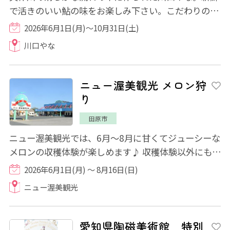
で活きのいい鮎の味をお楽しみ下さい。こだわりの岩
塩を使用した鮎の塩焼きやフライなども食べ...
2026年6月1日(月)～10月31日(土)
川口やな
ニュー渥美観光 メロン狩
り
田原市
ニュー渥美観光では、6月～8月に甘くてジューシーな
メロンの収穫体験が楽しめます♪ 収穫体験以外にも、
冷暖房完備の快適な屋内で食べ放題を楽しめ...
2026年6月1日(月) ～ 8月16日(日)
ニュー渥美観光
愛知県陶磁美術館 特別