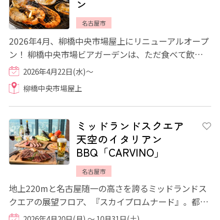
ン
名古屋市
2026年4月、柳橋中央市場屋上にリニューアルオープ
ン！ 柳橋中央市場ビアガーデンは、ただ食べて飲むだ
けのビアガーデンではありません。 市場...
2026年4月22日(水)～
柳橋中央市場屋上
ミッドランドスクエア
天空のイタリアン
BBQ「CARVINO」
名古屋市
地上220mと名古屋随一の高さを誇るミッドランドス
クエアの展望フロア、『スカイプロムナード』。都会
のど真ん中で手ぶらで本格的なバーベキューを...
2026年4月20日(月) ～ 10月31日(土)