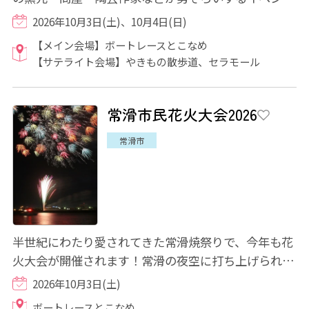
です。逸品・限定品・お値打ち品の販売が予定...
2026年10月3日(土)、10月4日(日)
【メイン会場】ボートレースとこなめ
【サテライト会場】やきもの散歩道、セラモール
常滑市民花火大会2026
常滑市
半世紀にわたり愛されてきた常滑焼祭りで、今年も花
火大会が開催されます！常滑の夜空に打ち上げられる
花火が、「常滑焼まつり」を盛り上げます♪海...
2026年10月3日(土)
ボートレースとこなめ