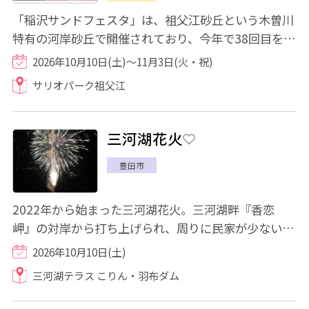
「稲沢サンドフェスタ」は、祖父江砂丘という木曽川
特有の河岸砂丘で開催されており、今年で38回目を迎
えます。大型砂像が制作され、河岸砂丘の川...
2026年10月10日(土)～11月3日(火・祝)
サリオパーク祖父江
三河湖花火
豊田市
2022年から始まった三河湖花火。三河湖畔『香恋
岬』の対岸から打ち上げられ、周りに民家が少ないこ
ともあり、街灯などもなく真っ暗な夜空にひらく...
2026年10月10日(土)
三河湖テラス こりん・羽布ダム