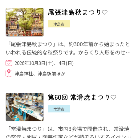
尾張津島秋まつり
津島市
「尾張津島秋まつり」は、約300年前から始まったと
いわれる伝統的な秋祭りです。からくり人形をのせた
豪華絢爛な山車が津島のまちを華やかに彩りま...
2026年10月3日(土)、4日(日)
津島神社、津島駅前ほか
第60回 常滑焼まつり
常滑市
「常滑焼まつり」は、市内3会場で開催され、常滑焼
の窯元・問屋・陶芸作家などが勢ぞろいするイベント