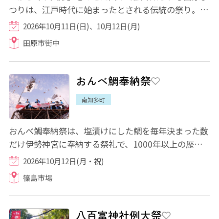
つりは、江戸時代に始まったとされる伝統の祭り。 3
台のからくり山車や趣向を凝らした神輿が練...
2026年10月11日(日)、10月12日(月)
田原市街中
おんべ鯛奉納祭
南知多町
おんべ鯛奉納祭は、塩漬けにした鯛を毎年決まった数
だけ伊勢神宮に奉納する祭礼で、1000年以上の歴史
があるとされています。篠島では島民をあげて...
2026年10月12日(月・祝)
篠島市場
八百富神社例大祭