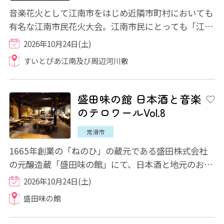
音楽花火として江南市をはじめ近隣市町村においても
有名な江南市民花火大会。江南市民にとっても「江南
の秋の風物詩」として定着しています。市民...
2026年10月24日(土)
すいとぴあ江南及び周辺河川敷
盛田味の館 日本酒と音楽
のテロワールVol.8
常滑市
1665年創業の「ねのひ」の蔵元である盛田株式会社
の元醸造蔵「盛田味の館」にて、日本酒と地元のお弁
当が付いたイヴニングコンサートが開催されま...
2026年10月24日(土)
盛田味の館