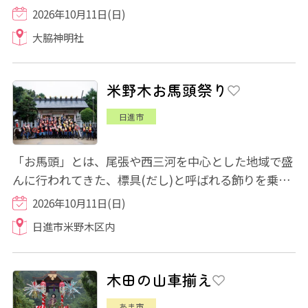
やぐらの上で2人の若者が勇壮な獅子舞を舞い...
2026年10月11日(日)
大脇神明社
米野木お馬頭祭り
日進市
「お馬頭」とは、尾張や西三河を中心とした地域で盛
んに行われてきた、標具(だし)と呼ばれる飾りを乗せ
た飾り馬を主体とした献馬儀礼です。 米野...
2026年10月11日(日)
日進市米野木区内
木田の山車揃え
あま市