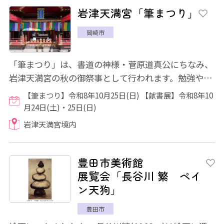
岩津天満宮「筆まつり」
岡崎市
「筆まつり」は、書道の神様・菅原道真公にちなみ、
岩津天満宮の秋の御祭事として行われます。勉強や仕
事に活躍してくれた筆(筆記具)の労を慰め感...
【筆まつり】令和8年10月25日(日) 【献書展】令和8年10
月24日(土)・25日(日)
岩津天満宮境内
豊田市美術館
展覧会「長谷川 繁 ペイ
ン天狗」
豊田市