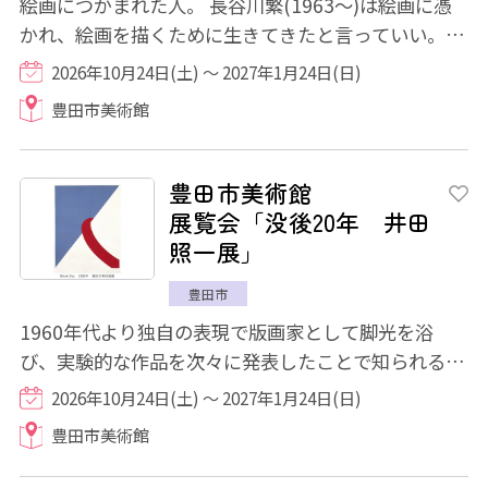
絵画につかまれた人。 長谷川繁(1963～)は絵画に憑
かれ、絵画を描くために生きてきたと言っていい。そ
れくらい頭の中は絵のことでいっぱいである...
2026年10月24日(土) ～ 2027年1月24日(日)
豊田市美術館
豊田市美術館
展覧会「没後20年 井田
照一展」
豊田市
1960年代より独自の表現で版画家として脚光を浴
び、実験的な作品を次々に発表したことで知られる井
田照一(1941～2006)。豊田市美術館所蔵の初期か...
2026年10月24日(土) ～ 2027年1月24日(日)
豊田市美術館