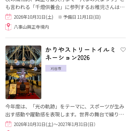
も言われる「千燈供養会」に参列するお稚児さんは、
古式ゆかしい華やかな装束を纏い、同夜に勤...
2026年10月31日(土) ※ 予備日 11月1日(日)
八事山興正寺境内
かりやストリートイルミ
ネーション2026
刈谷市
今年度は、「光の軌跡」をテーマに、スポーツが生み
出す感動や躍動感を表現します。世界の舞台で繰り広
げられた数々の挑戦と感動を光に重ね、人と...
2026年10月31日(土)～2027年1月31日(日）