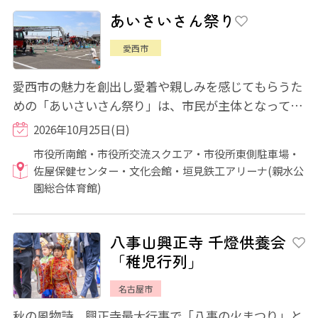
あいさいさん祭り
愛西市
愛西市の魅力を創出し愛着や親しみを感じてもらうた
めの「あいさいさん祭り」は、市民が主体となって企
画・運営を行うイベントです。 会場を「産...
2026年10月25日(日)
市役所南館・市役所交流スクエア・市役所東側駐車場・
佐屋保健センター・文化会館・垣見鉄工アリーナ(親水公
園総合体育館)
八事山興正寺 千燈供養会
「稚児行列」
名古屋市
秋の風物詩、興正寺最大行事で「八事の火まつり」と