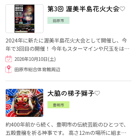
第3回 渥美半島花火大会
田原市
2024年に新たに渥美半島花火大会として開催し、今
年で3回目の開催！ 今年もスターマインや尺玉をはじ
めとする約4,000発の色とりどりの花火で盛り...
2026年10月10日(土)
田原市総合体育館周辺
大脇の梯子獅子
豊明市
約400年前から続く、豊明市の伝統芸能のひとつで、
五穀豊穣を祈る神事です。 高さ12mの場所に組まれた