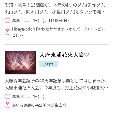
愛知・岐阜の13酒蔵が、地元の4つのダム(矢作ダム・
丸山ダム・阿木川ダム・小里川ダム)とタッグを組
み、2023年にスタートしたプロジェクト。今年も...
2026年11月7日(土)、11月8日(日)
Hisaya-odori Park(ヒサヤオオドオリパーク) テレビトー
ヒロバ
大府東浦花火大会
大府市
大府青年会議所の40周年記念事業としてはじまった、
大府東浦花火大会。今年度も、打上花火や小型煙火な
ど、臨場感あふれる花火が会場を盛り上げて...
2026年11月7日(土)
あいち健康の森公園 大芝生広場