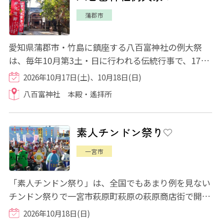
蒲郡市
愛知県蒲郡市・竹島に鎮座する八百富神社の例大祭
は、毎年10月第3土・日に行われる伝統行事で、17基
の山車が町を練り歩き、地域一帯が祭り一色に染...
2026年10月17日(土)、10月18日(日)
八百富神社 本殿・遙拝所
素人チンドン祭り
一宮市
「素人チンドン祭り」は、全国でもあまり例を見ない
チンドン祭りで一宮市萩原町萩原の萩原商店街で開催
されるイベントです。全国からアマチュアの...
2026年10月18日(日)