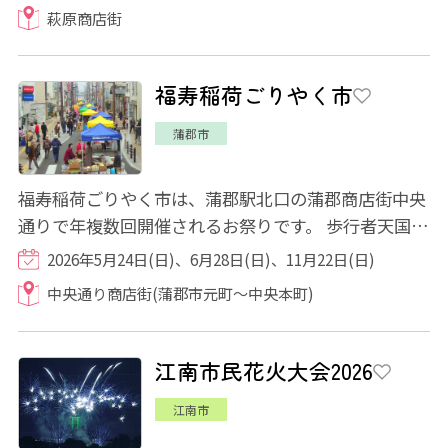
萩原商店街
福寿稲荷ごりやく市
蒲郡市
福寿稲荷ごりやく市は、蒲郡駅北口の蒲郡商店街中央
通りで年複数回開催されるお祭りです。 歩行者天国と
なる中央通りには、食べ物・飲み物の他に...
2026年5月24日(日)、6月28日(日)、11月22日(日)
中央通り商店街(蒲郡市元町～中央本町)
江南市民花火大会2026
江南市