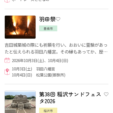
羽田祭
豊橋市
吉田城築城の際にも祈願を行い、おおいに霊験があっ
たと伝えられる羽田八幡宮。その縁もあってか、歴代
の吉田城主からの崇敬も厚く、社殿の造営や...
2026年10月3日(土)、10月4日(日)
10月3日(土) 羽田八幡宮
10月4日(日) 松葉公園(御旅所)
第38回 稲沢サンドフェス
タ2026
稲沢市