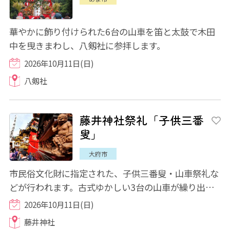
華やかに飾り付けられた6台の山車を笛と太鼓で木田
中を曳きまわし、八剱社に参拝します。
2026年10月11日(日)
八剱社
藤井神社祭礼「子供三番
叟」
大府市
市民俗文化財に指定された、子供三番叟・山車祭礼な
どが行われます。古式ゆかしい3台の山車が繰り出
し、晴れの衣装をまとった子供たちが天・地・人...
2026年10月11日(日)
藤井神社