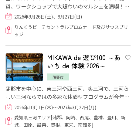
貨、ワークショップで大賑わいのマルシェを満喫！夕
方からは一転、海と空がゆっくりと染まってい...
2026年9月26日(土)、9月27日(日)
りんくうビーチセントラルプロムナード及びサウスブリ
ッジ
MIKAWA de 遊び100 ～あ
いち de 体験 2026～
蒲郡市
蒲郡市を中心に、東三河や西三河、奥三河で、三河ら
しい三河ならではの多彩な体験型プログラムが今年も
開催されます。自然、文化、歴史、そして暮...
2026年10月1日(木)～2027年3月22日(月)
愛知県三河エリア[蒲郡、岡崎、西尾、豊橋、豊川、新
城、田原、設楽、豊根、東栄、南知多]