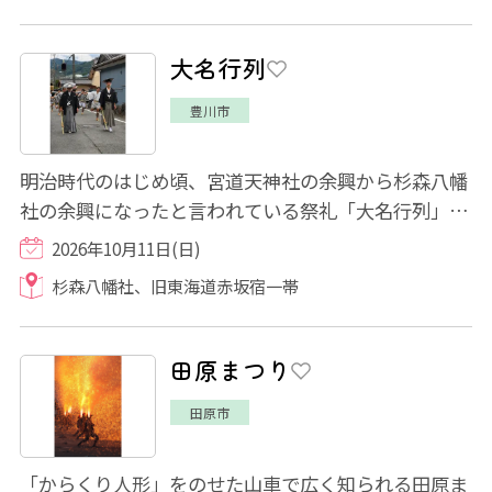
大名行列
豊川市
明治時代のはじめ頃、宮道天神社の余興から杉森八幡
社の余興になったと言われている祭礼「大名行列」。
歴史ある宿場町の街道を武士や奴姿などに...
2026年10月11日(日)
杉森八幡社、旧東海道赤坂宿一帯
田原まつり
田原市
「からくり人形」をのせた山車で広く知られる田原ま