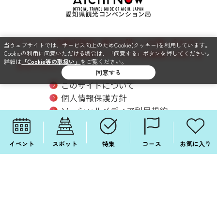
愛知県観光コンベンション局
※イベントや各観光施設に関する詳しいお問い合わせに
当ウェブサイトでは、サービス向上のためCookie(クッキー)を利用しています。
つきましては、各施設やイベントの主催者にお問い合
Cookieの利用に同意いただける場合は、「同意する」ボタンを押してください。
詳細は
「Cookie等の取扱い」
をご覧ください。
わせ下さい。
同意する
このサイトについて
個人情報保護方針
ソーシャルメディア利用規約
関連リンク
サイトマップ
イベント
スポット
特集
コース
お気に入り
SNSでも毎日情報配信中！
FOLLOW ME ON SNS!