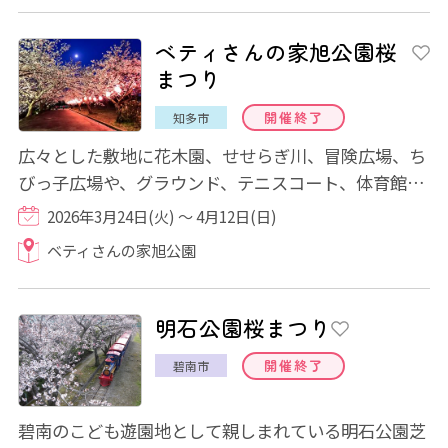
ベティさんの家旭公園桜
まつり
開催終了
知多市
広々とした敷地に花木園、せせらぎ川、冒険広場、ち
びっ子広場や、グラウンド、テニスコート、体育館な
どが配置され、自然やスポーツを楽しめます...
2026年3月24日(火) ～ 4月12日(日)
ベティさんの家旭公園
明石公園桜まつり
開催終了
碧南市
碧南のこども遊園地として親しまれている明石公園芝