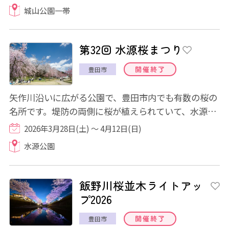
城山公園一帯
第32回 水源桜まつり
開催終了
豊田市
矢作川沿いに広がる公園で、豊田市内でも有数の桜の
名所です。堤防の両側に桜が植えられていて、水源公
園桜並木にて「桜のトンネル」を楽しむこと...
2026年3月28日(土) ～ 4月12日(日)
水源公園
飯野川桜並木ライトアッ
プ2026
開催終了
豊田市