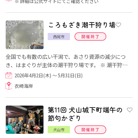
※ 詳細は公式サイトにてご確認ください
ころもざき潮干狩り場
開催終了
西尾市
全国でも有数の広い干潟で、あさり資源の減少につ
き、はまぐりが主体の潮干狩り場です。 ※ 潮干狩り
は状況により中止になる可能性がございます...
2026年4月2日(木) ～ 5月31日(日)
衣崎海岸
第11回 犬山城下町端午の
節句かざり
開催終了
犬山市