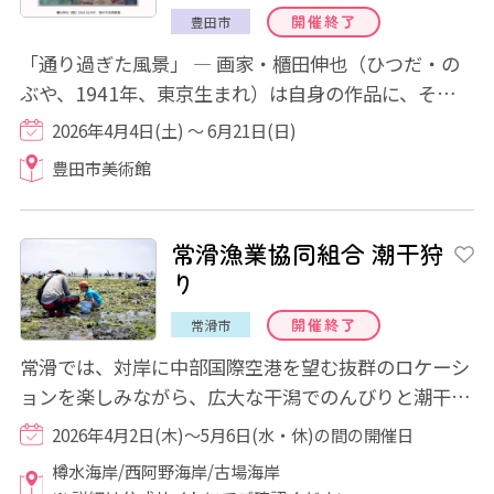
開催終了
豊田市
「通り過ぎた風景」 ― 画家・櫃田伸也（ひつだ・の
ぶや、1941年、東京生まれ）は自身の作品に、そして
多くの個展にこの言葉を付してきました。画家...
2026年4月4日(土) ～ 6月21日(日)
豊田市美術館
常滑漁業協同組合 潮干狩
り
開催終了
常滑市
常滑では、対岸に中部国際空港を望む抜群のロケーシ
ョンを楽しみながら、広大な干潟でのんびりと潮干狩
りを楽しむ事ができます。 遠浅の砂浜で行...
2026年4月2日(木)～5月6日(水・休)の間の開催日
樽水海岸/西阿野海岸/古場海岸