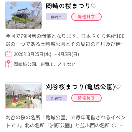
岡崎の桜まつり
開催終了
岡崎市
今回で79回目の開催となります。日本さくら名所100
選の一つである岡崎城公園とその周辺の乙川及び伊賀
川に咲く約800本のソメイヨシノ。満開の時期...
2026年3月25日(水) ～ 4月5日(日)
岡崎城公園、伊賀川、乙川など
刈谷桜まつり(亀城公園)
開催終了
刈谷市
刈谷の桜の名所「亀城公園」で毎年開催されるイベン
トです。北の名所「洲原公園」と並ぶ西の名所で、桜