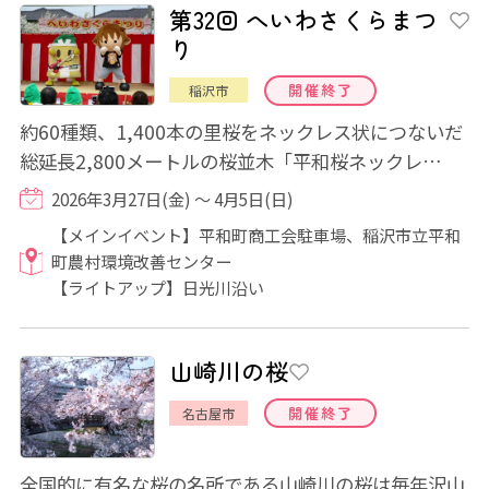
第32回 へいわさくらまつ
り
開催終了
稲沢市
約60種類、1,400本の里桜をネックレス状につないだ
総延長2,800メートルの桜並木「平和桜ネックレ
ス」。この稲沢市の桜の名所では、3月中旬から4月...
2026年3月27日(金) ～ 4月5日(日)
【メインイベント】平和町商工会駐車場、稲沢市立平和
町農村環境改善センター
【ライトアップ】日光川沿い
山崎川の桜
開催終了
名古屋市
全国的に有名な桜の名所である山崎川の桜は毎年沢山