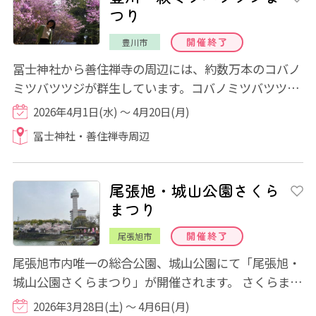
つり
開催終了
豊川市
冨士神社から善住禅寺の周辺には、約数万本のコバノ
ミツバツツジが群生しています。コバノミツバツツジ
が見頃になると辺り一帯を薄紫色に染め上げ...
2026年4月1日(水) ～ 4月20日(月)
冨士神社・善住禅寺周辺
尾張旭・城山公園さくら
まつり
開催終了
尾張旭市
尾張旭市内唯一の総合公園、城山公園にて「尾張旭・
城山公園さくらまつり」が開催されます。 さくらまつ
り期間中会場内をライトアップします。桜...
2026年3月28日(土) ～ 4月6日(月)