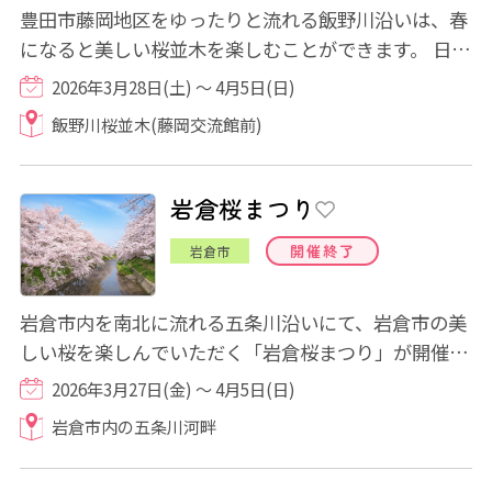
豊田市藤岡地区をゆったりと流れる飯野川沿いは、春
になると美しい桜並木を楽しむことができます。 日中
は春の陽ざしの中で咲き誇る自然な美しさ...
2026年3月28日(土) ～ 4月5日(日)
飯野川桜並木(藤岡交流館前)
岩倉桜まつり
開催終了
岩倉市
岩倉市内を南北に流れる五条川沿いにて、岩倉市の美
しい桜を楽しんでいただく「岩倉桜まつり」が開催さ
れます♪ 「日本さくら名所100選」に選ばれ...
2026年3月27日(金) ～ 4月5日(日)
岩倉市内の五条川河畔