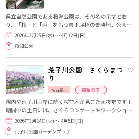
県立自然公園である桜淵公園は、その名の示すとお
り、「桜」と「淵」をもつ県下屈指の景勝地。公園の
中央を豊川がゆったりと横切り、その両岸にピ...
2026年3月25日(水) ～ 4月12日(日)
桜淵公園
荒子川公園 さくらまつ
り
開催終了
名古屋市
園内や荒子川両岸に続く桜並木が見ごたえ抜群です！
期間中の土日には、さくらコンサートやワークショッ
プ、キッチンカーの出店など大人から子ど...
2026年3月24日(火) ～ 4月5日(日)
荒子川公園ガーデンプラザ