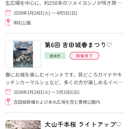
生広場を中心に、約250本のソメイヨシノが咲き誇る
中、 「桜まつり」が開催されます。 期間中...
2026年3月24日(火) ～ 4月5日(日)
明石公園
第6回 吉田城春まつり
開催終了
豊橋市
春にお城を楽しむイベントです。見どころガイドやキ
ッチンカーマルシェなど、多くの方が楽しめるイベン
ト内容となっています。3月28日(土)、29日(...
2026年3月24日(火) ～ 5月10日(日)
吉田城鉄櫓および本丸広場を含む豊橋公園内
大山千本桜 ライトアップ