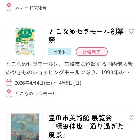
メナード美術館
とこなめセラモール創業
祭
開催終了
常滑市
とこなめセラモールは、常滑市に位置する国内最大級
のやきものショッピングモールであり、1993年の創
業から今年で33年を迎えました。今年は、創業3...
2026年4月4日(土) ～ 4月5日(日)
とこなめセラモール
豊田市美術館 展覧会
「櫃田伸也－通り過ぎた
風景」