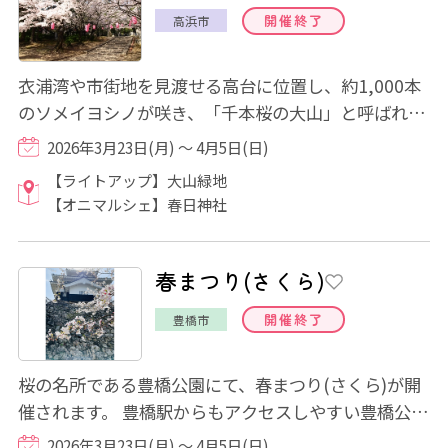
開催終了
高浜市
衣浦湾や市街地を見渡せる高台に位置し、約1,000本
のソメイヨシノが咲き、「千本桜の大山」と呼ばれて
います。園内全域で桜が楽しめます。期間中は...
2026年3月23日(月) ～ 4月5日(日)
【ライトアップ】大山緑地
【オニマルシェ】春日神社
春まつり(さくら)
開催終了
豊橋市
桜の名所である豊橋公園にて、春まつり(さくら)が開
催されます。 豊橋駅からもアクセスしやすい豊橋公園
内には、ソメイヨシノ約500本が植栽されて...
2026年3月23日(月) ～ 4月5日(日)