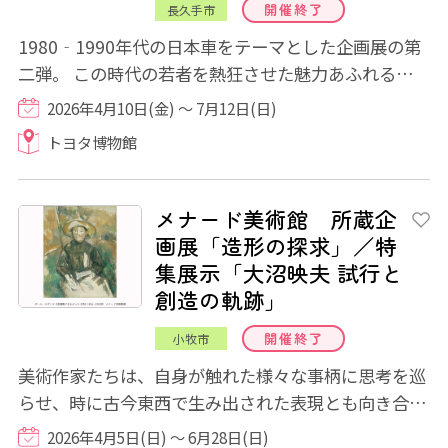
開催終了
長久手市
1980‐1990年代の日本車をテーマとした企画展の第
二弾。 この時代の若者を熱狂させた魅力あふれるクル
マとオートバイ。その誕生の裏にはメーカーの...
2026年4月10日(金) ～ 7月12日(日)
トヨタ博物館
メナード美術館 所蔵企
画展「造形の探求」／特
集展示「大沼映夫 試行と
創造の軌跡」
開催終了
小牧市
美術作家たちは、自身が触れた様々な事柄に思考を巡
らせ、時に古今東西で生み出された表現とも向き合い
ながら、新しい「かたち」を創造します。本...
2026年4月5日(日) ～ 6月28日(日)