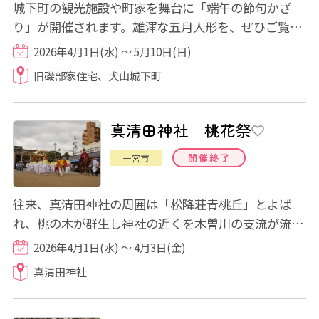
城下町の観光施設や町家を舞台に「端午の節句かざ
り」が開催されます。雄渾な五月人形を、ぜひご覧く
ださい。
2026年4月1日(水) ～ 5月10日(日)
旧磯部家住宅、犬山城下町
真清田神社 桃花祭
開催終了
一宮市
往来、真清田神社の周囲は「松降荘青桃丘」とよば
れ、桃の木が群生し神社の近くを木曽川の支流が流れ
ていました。参詣者は古来お祓いの力があると...
2026年4月1日(水) ～ 4月3日(金)
真清田神社