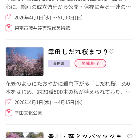
心に、絵画の成立過程から公開・保存に至る一連の営
みを多角的に紹介するものです。絵画を「えが...
2026年4月1日(水) ～ 5月10日(日)
碧南市藤井達吉現代美術館
幸田しだれ桜まつり
開催終了
幸田町
花笠のようにたおやかに垂れ下がる「しだれ桜」350
本をはじめ、約20種500本の桜が植えられており、優
美な風景が望めます。
2026年4月1日(水) ～ 4月15日(水)
幸田文化公園
豊川・萩ミツバツツジま