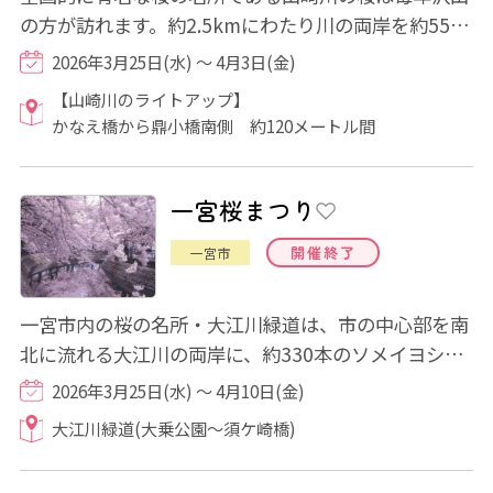
の方が訪れます。約2.5kmにわたり川の両岸を約550
本の桜が咲き誇ります。 シーズン中は、かな...
2026年3月25日(水) ～ 4月3日(金)
【山崎川のライトアップ】
かなえ橋から鼎小橋南側 約120メートル間
一宮桜まつり
開催終了
一宮市
一宮市内の桜の名所・大江川緑道は、市の中心部を南
北に流れる大江川の両岸に、約330本のソメイヨシノ
が競い合うように川面に枝を張り出し、川を流...
2026年3月25日(水) ～ 4月10日(金)
大江川緑道(大乗公園～須ケ崎橋)