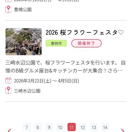
豊橋公園
2026 桜フラワーフェスタ
開催終了
豊明市
三崎水辺公園で、桜フラワーフェスタを行います。 自
慢のB級グルメ屋台&キッチンカーが大集合！さら
に、土日限定でマルシェを開催♪花苗販売や楽し...
2026年3月21日(土) ～ 4月5日(日)
三崎水辺公園
7
8
9
10
11
12
13
14