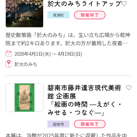
於大のみちライトアップ
開催終了
東浦町
歴史散策路「於大のみち」は、生い立ち広場から乾坤
院まで約2キロあります。於大の方が着用した夜着を
モチーフにしたモニュメントなどが3カ所に設...
2026年4月1日(水) ～ 4月19日(日)
於大のみち
碧南市藤井達吉現代美術
館 企画展
「絵画の時間 ―えがく・
みせる・つなぐ―」
開催終了
碧南市
本展は、当館が2025年度に新たに収蔵した作品を中