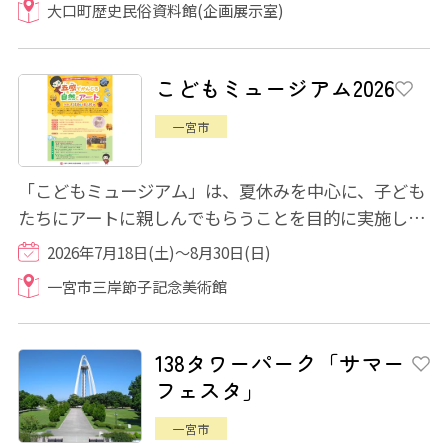
大口町歴史民俗資料館(企画展示室)
こどもミュージアム2026
一宮市
「こどもミュージアム」は、夏休みを中心に、子ども
たちにアートに親しんでもらうことを目的に実施して
いる教育普及プログラムです。 今年は、「...
2026年7月18日(土)～8月30日(日)
一宮市三岸節子記念美術館
138タワーパーク「サマー
フェスタ」
一宮市