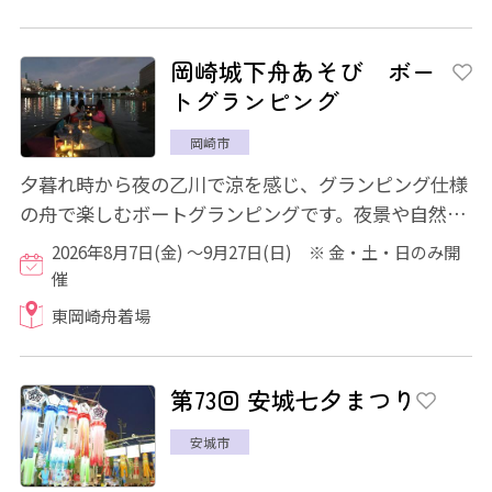
岡崎城下舟あそび ボー
トグランピング
岡崎市
夕暮れ時から夜の乙川で涼を感じ、グランピング仕様
の舟で楽しむボートグランピングです。夜景や自然、
話題の岡崎城などを眺めるちょっと贅沢な舟...
2026年8月7日(金) 〜9月27日(日) ※ 金・土・日のみ開
催
東岡崎舟着場
第73回 安城七夕まつり
安城市