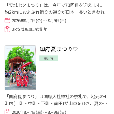
「安城七夕まつり」は、今年で73回目を迎えます。
約2kmにおよぶ竹飾りの通りが日本一長いと言われて
おり、毎年8月上旬の金・土・日に、JR安城駅...
2026年8月7日(金) ～ 8月9日(日)
JR安城駅周辺市街地
国府夏まつり
豊川市
「国府夏まつり」は国府大社神社の祭礼で、地元の4
町内(上町・中町・下町・南田)が山車をひき、夏の炎
天下の中を練り歩きます。 特に「歌舞伎行列...
2026年8月7日(金) ～ 8月9日(日)