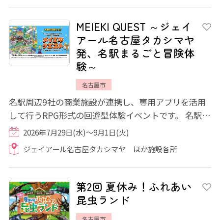
MEIEKI QUEST ～ジェイ
アール名古屋タカシマヤ
発、名駅まるごと冒険体
験～
名古屋市
名駅周辺9社の商業施設が連携し、専用アプリを活用
して行うRPG形式の回遊型体験イベントです。 名駅エ
リアを舞台にそれぞれの施設に仕掛けられた...
2026年7月29日(水)～9月1日(火)
ジェイアール名古屋タカシマヤ ほか施設各所
第2回 夏休み！ふれあい
昆虫ランド
名古屋市