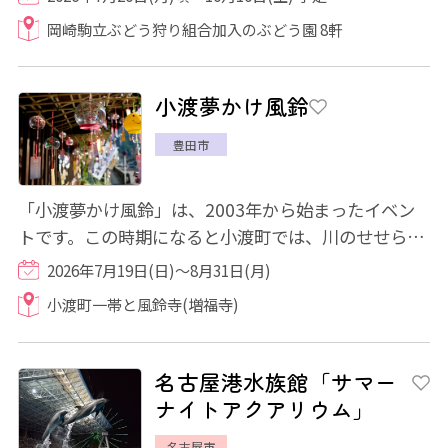
岡崎駒立ぶどう狩り組合加入のぶどう園 8軒
小渡夢かけ風鈴
豊田市
「小渡夢かけ風鈴」は、2003年から始まったイベン
トです。この時期になると小渡町では、川のせせらぎ
に加えて、涼しげな風鈴の音色が町いっぱいに...
2026年7月19日(日)～8月31日(月)
小渡町一帯と風鈴寺(増福寺)
名古屋港水族館「サマー
ナイトアクアリウム」
名古屋市