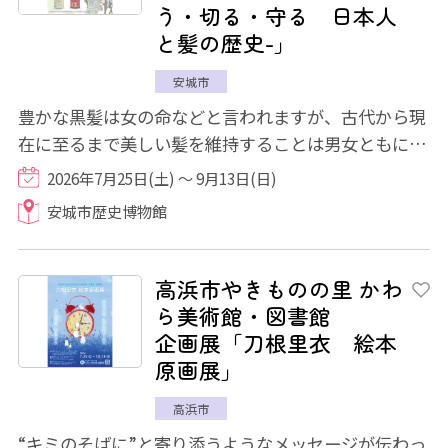
う・切る・守る 日本人
と髪の歴史-」
安城市
豊かな黒髪は女の命などと言われますが、古代から現
在に至るまで美しい髪を維持することは男女ともに重
要なことでした。そのために食生活や日常生...
2026年7月25日(土) ～ 9月13日(日)
安城市歴史博物館
高浜市やきものの里 かわ
ら美術館・図書館
企画展「刀根里衣 絵本
原画展」
高浜市
“キミのそばに”と寄り添うようなメッセージが伝わっ