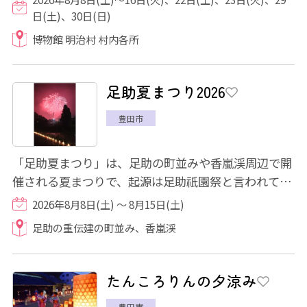
日(土)、30日(日)
博物館 明治村 村内各所
足助夏まつり2026
豊田市
「足助夏まつり」は、足助の町並みや香嵐渓周辺で開
催される夏まつりで、起源は足助祇園祭と言われてい
ます。全国各地で開催されている祇園祭の由...
2026年8月8日(土) ～ 8月15日(土)
足助の重伝建の町並み、香嵐渓
たんころりんの夕涼み
豊田市