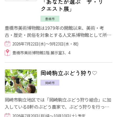
「あなたが選ぶ ザ・リ
クエスト展」
豊橋市
豊橋市美術博物館は1979年の開館以来、美術・考
古・歴史・民俗を対象とする人文系博物館として所蔵
品の充実に努め、美術分野では現在までに、1,800...
2026年7月22日(水)～9月23日(水・祝)
豊橋市美術博物館1階 展示室3、4
岡崎駒立ぶどう狩り
岡崎市
岡崎市駒立地区では「岡崎駒立ぶどう狩り組合」に加
入している8軒のぶどう農家で、ぶどう狩りを行って
います。 巨峰やデラウェア、シャインマスカ...
2026年7月20日(月)頃～10月10日(土) 予定