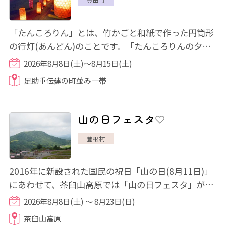
「たんころりん」とは、竹かごと和紙で作った円筒形
の行灯(あんどん)のことです。「たんころりんの夕涼
み」は、毎年8月上旬から中旬にかけて開催さ...
2026年8月8日(土)～8月15日(土)
足助重伝建の町並み一帯
山の日フェスタ
豊根村
2016年に新設された国民の祝日「山の日(8月11日)」
にあわせて、茶臼山高原では「山の日フェスタ」が開
催されます！ 豊根村のシンボルであり、愛知...
2026年8月8日(土) ～ 8月23日(日)
茶臼山高原