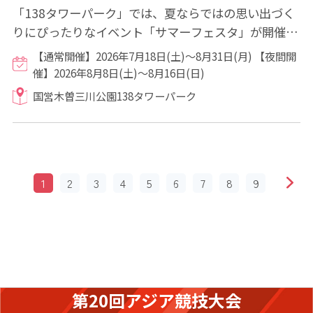
「138タワーパーク」では、夏ならではの思い出づく
りにぴったりなイベント「サマーフェスタ」が開催さ
れます。 期間の前半は「昆虫」、後半は「妖...
【通常開催】2026年7月18日(土)～8月31日(月) 【夜間開
催】2026年8月8日(土)～8月16日(日)
国営木曽三川公園138タワーパーク
1
2
3
4
5
6
7
8
9
第20回アジア競技大会