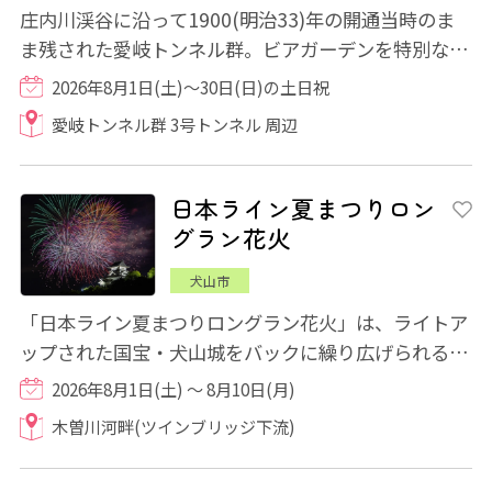
庄内川渓谷に沿って1900(明治33)年の開通当時のま
ま残された愛岐トンネル群。ビアガーデンを特別な場
所で楽しめる「森のビアホール」が8月2日(土)...
2026年8月1日(土)～30日(日)の土日祝
愛岐トンネル群 3号トンネル 周辺
日本ライン夏まつりロン
グラン花火
犬山市
「日本ライン夏まつりロングラン花火」は、ライトア
ップされた国宝・犬山城をバックに繰り広げられる花
火です。 犬山市と岐阜県各務原市の境を流...
2026年8月1日(土) ～ 8月10日(月)
木曽川河畔(ツインブリッジ下流)