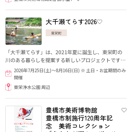
大千瀬てらす2026
東栄町
「大千瀬てらす」は、2021年夏に誕生し、東栄町の
川のある暮らしを提案する新しいプロジェクトです。
東栄町を流れる大千瀬川流域の「東栄浄水公園...
2026年7月25日(土)～8月16日(日) ※ 土日・お盆期間のみ
開催
東栄浄水公園 周辺
豊橋市美術博物館
豊橋市制施行120周年記
念 美術コレクション