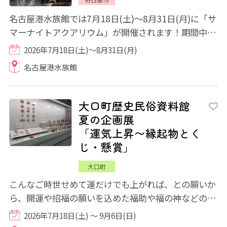
名古屋港水族館では7月18日(土)～8月31日(月)に「サ
マーナイトアクアリウム」が開催されます！期間中、
20:00まで延長開館され、17:00以降は南館の...
2026年7月18日(土)～8月31日(月)
名古屋港水族館
大口町歴史民俗資料館
夏の企画展
「運気上昇〜縁起物とく
じ・懸賞」
大口町
こんなご時世せめて運だけでも上がれば、との願いか
ら、開運や招福の願いを込めた福助や福の神などの縁
起物の数々や社寺から授与された絵馬、運試...
2026年7月18日(土) ～ 9月6日(日)