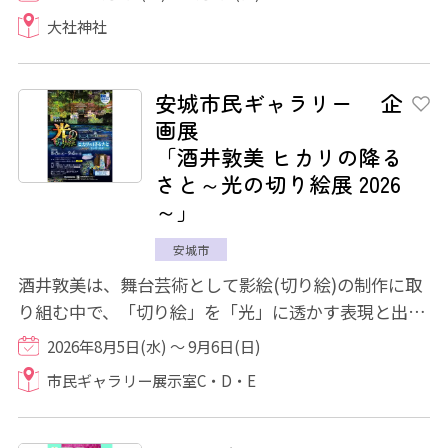
大社神社
安城市民ギャラリー 企
画展
「酒井敦美 ヒカリの降る
さと～光の切り絵展 2026
～」
安城市
酒井敦美は、舞台芸術として影絵(切り絵)の制作に取
り組む中で、「切り絵」を「光」に透かす表現と出会
ったことをきっかけに、「光の切り絵」作家...
2026年8月5日(水) ～ 9月6日(日)
市民ギャラリー展示室C・D・E