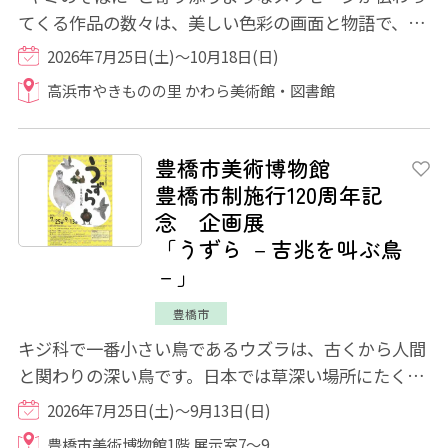
てくる作品の数々は、美しい色彩の画面と物語で、日
本をはじめヨーロッパやアジアでも多くの読...
2026年7月25日(土)～10月18日(日)
高浜市やきものの里 かわら美術館・図書館
豊橋市美術博物館
豊橋市制施行120周年記
念 企画展
「うずら －吉兆を叫ぶ鳥
－」
豊橋市
キジ科で一番小さい鳥であるウズラは、古くから人間
と関わりの深い鳥です。日本では草深い場所にたくさ
んウズラが生息していたことから、ウズラと...
2026年7月25日(土)～9月13日(日)
豊橋市美術博物館1階 展示室7～9