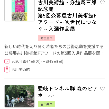
古川美術館・分館爲三郎
記念館
第5回公募展古川美術館F
アワード～次世代につな
ぐ～入選作品展
名古屋市
新しい時代を切り開く若者たちの芸術活動を支援する
公募展古川美術館Fアワードの第5回入選作品展を開催
いたします。 東海４県(愛知・岐阜・三重・...
2026年8月4日(火) ～ 8月9日(日)
古川美術館
愛岐トンネル群 森のビア
ホール
春日井市