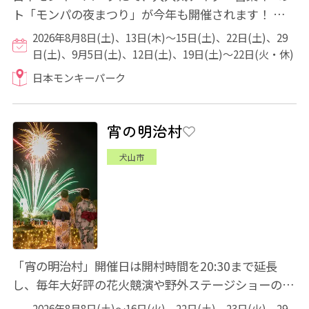
ト「モンパの夜まつり」が今年も開催されます！ 「夜
のゆうえんち」や縁日ミニゲームに楽しい...
2026年8月8日(土)、13日(木)～15日(土)、22日(土)、29
日(土)、9月5日(土)、12日(土)、19日(土)～22日(火・休)
日本モンキーパーク
宵の明治村
犬山市
「宵の明治村」開催日は開村時間を20:30まで延長
し、毎年大好評の花火競演や野外ステージショーのほ
か、本年は体感型プロジェクションマッピング「...
2026年8月8日(土)～16日(火)、22日(土)、23日(火)、29