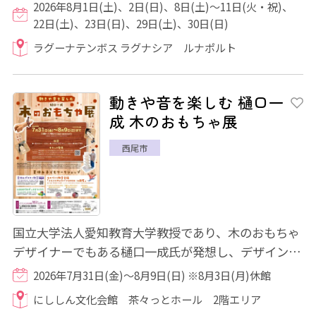
す。噴水、照明、レーザーなどのショーエフェク...
2026年8月1日(土)、2日(日)、8日(土)～11日(火・祝)、
22日(土)、23日(日)、29日(土)、30日(日)
ラグーナテンボス ラグナシア ルナポルト
動きや音を楽しむ 樋口一
成 木のおもちゃ展
西尾市
国立大学法人愛知教育大学教授であり、木のおもちゃ
デザイナーでもある樋口一成氏が発想し、デザインし
た独創的でユニークな木のおもちゃをお楽し...
2026年7月31日(金)～8月9日(日) ※8月3日(月)休館
にししん文化会館 茶々っとホール 2階エリア