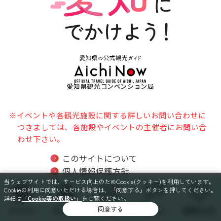
愛知県観光コンベンション局
※イベントや各観光施設に関する詳しいお問い合わせに
つきましては、各施設やイベントの主催者にお問い合
わせ下さい。
このサイトについて
個人情報保護方針
当ウェブサイトでは、サービス向上のためCookie(クッキー)を利用しています。
ソーシャルメディア利用規約
Cookieの利用に同意いただける場合は、「同意する」ボタンを押してください。
関連リンク
詳細は
「Cookie等の取扱い」
をご覧ください。
サイトマップ
同意する
イベント
スポット
特集
コース
お気に入り