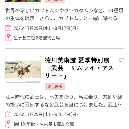
世界の珍しいカブトムシやクワガタムシなど、24種類
の生体を展示。さらに、カブトムシと一緒に遊べる
「ふれあいカブトドーム」や、東南アジアに生...
2026年7月29日(水)～8月17日(月)
星ヶ丘三越 8階催物会場
徳川美術館 夏季特別展
「武芸 サムライ・アス
リート」
名古屋市
江戸時代の武士は、弓矢を操り、馬に乗り、刀剣や鑓
の扱いに習熟するなど武芸を身につけました。武士は
合戦に参加するため、日頃より武芸の修練に...
2026年7月25日(土)～9月27日(日)
徳川美術館・名古屋市蓬左文庫