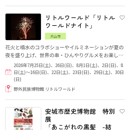
リトルワールド「リトル
ワールドナイト」
犬山市
花火と噴水のコラボショーやイルミネーションが夏の
夜を盛り上げ、世界の串・ひんやりグルメをお楽しみ
いただけます♪ 期間中はヨーロッパエリアが...
2026年7月25日(土)、26日(日)、8月1日(土)、2日(日)、8
日(土)～16日(日)、22日(土)、23日(日)、29日(土)、30日
(日)
野外民族博物館 リトルワールド
安城市歴史博物館 特別
展
「あこがれの黒髪 -結