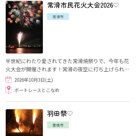
常滑市民花火大会2026
常滑市
半世紀にわたり愛されてきた常滑焼祭りで、今年も花
火大会が開催されます！常滑の夜空に打ち上げられる
花火が、「常滑焼まつり」を盛り上げます♪海...
2026年10月3日(土)
ボートレースとこなめ
羽田祭
豊橋市