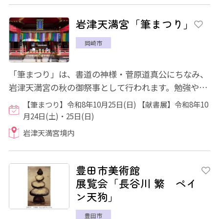
岩津天満宮「筆まつり」
岡崎市
「筆まつり」は、書道の神様・菅原道真公にちなみ、
岩津天満宮の秋の御祭事として行われます。勉強や仕
事に活躍してくれた筆(筆記具)の労を慰め感...
【筆まつり】令和8年10月25日(日) 【献書展】令和8年10
月24日(土)・25日(日)
岩津天満宮境内
豊田市美術館
展覧会「長谷川 繁 ペイ
ン天狗」
豊田市