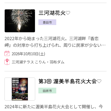
三河湖花火
豊田市
2022年から始まった三河湖花火。三河湖畔『香恋
岬』の対岸から打ち上げられ、周りに民家が少ないこ
ともあり、街灯などもなく真っ暗な夜空にひらく...
2026年10月10日(土)
三河湖テラス こりん・羽布ダム
第3回 渥美半島花火大会
田原市
2024年に新たに渥美半島花火大会として開催し、今