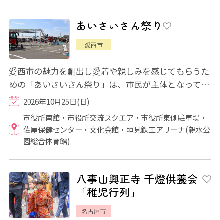
あいさいさん祭り
愛西市
愛西市の魅力を創出し愛着や親しみを感じてもらうた
めの「あいさいさん祭り」は、市民が主体となって企
画・運営を行うイベントです。 会場を「産...
2026年10月25日(日)
市役所南館・市役所交流スクエア・市役所東側駐車場・
佐屋保健センター・文化会館・垣見鉄工アリーナ(親水公
園総合体育館)
八事山興正寺 千燈供養会
「稚児行列」
名古屋市