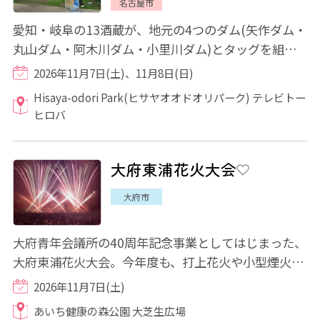
名古屋市
愛知・岐阜の13酒蔵が、地元の4つのダム(矢作ダム・
丸山ダム・阿木川ダム・小里川ダム)とタッグを組
み、2023年にスタートしたプロジェクト。今年も...
2026年11月7日(土)、11月8日(日)
Hisaya-odori Park(ヒサヤオオドオリパーク) テレビトー
ヒロバ
大府東浦花火大会
大府市
大府青年会議所の40周年記念事業としてはじまった、
大府東浦花火大会。今年度も、打上花火や小型煙火な
ど、臨場感あふれる花火が会場を盛り上げて...
2026年11月7日(土)
あいち健康の森公園 大芝生広場