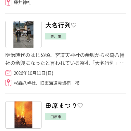
藤井神社
大名行列
豊川市
明治時代のはじめ頃、宮道天神社の余興から杉森八幡
社の余興になったと言われている祭礼「大名行列」。
歴史ある宿場町の街道を武士や奴姿などに...
2026年10月11日(日)
杉森八幡社、旧東海道赤坂宿一帯
田原まつり
田原市