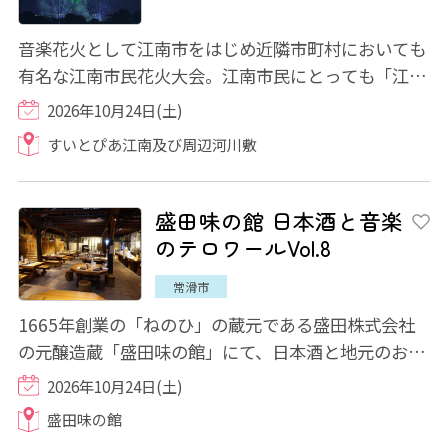
音楽花火として江南市をはじめ近隣市町村においても
有名な江南市民花火大会。江南市民にとっても「江南
の秋の風物詩」として定着しています。市民...
2026年10月24日(土)
すいとぴあ江南及び周辺河川敷
盛田味の館 日本酒と音楽
のテロワールVol.8
常滑市
1665年創業の「ねのひ」の蔵元である盛田株式会社
の元醸造蔵「盛田味の館」にて、日本酒と地元のお弁
当が付いたイヴニングコンサートが開催されま...
2026年10月24日(土)
盛田味の館