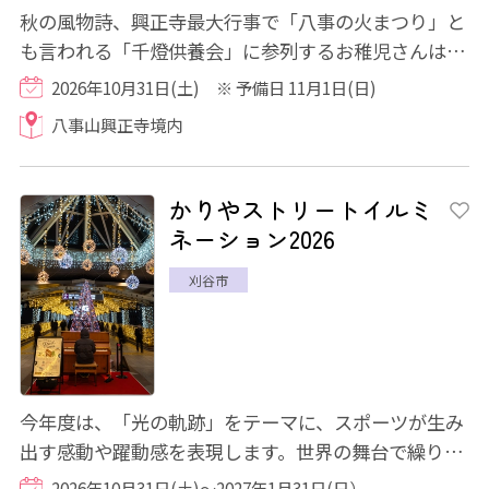
秋の風物詩、興正寺最大行事で「八事の火まつり」と
も言われる「千燈供養会」に参列するお稚児さんは、
古式ゆかしい華やかな装束を纏い、同夜に勤...
2026年10月31日(土) ※ 予備日 11月1日(日)
八事山興正寺境内
かりやストリートイルミ
ネーション2026
刈谷市
今年度は、「光の軌跡」をテーマに、スポーツが生み
出す感動や躍動感を表現します。世界の舞台で繰り広
げられた数々の挑戦と感動を光に重ね、人と...
2026年10月31日(土)～2027年1月31日(日）