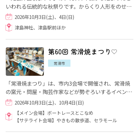
いわれる伝統的な秋祭りです。からくり人形をのせた
豪華絢爛な山車が津島のまちを華やかに彩りま...
2026年10月3日(土)、4日(日)
津島神社、津島駅前ほか
第60回 常滑焼まつり
常滑市
「常滑焼まつり」は、市内3会場で開催され、常滑焼
の窯元・問屋・陶芸作家などが勢ぞろいするイベント
です。逸品・限定品・お値打ち品の販売が予定...
2026年10月3日(土)、10月4日(日)
【メイン会場】ボートレースとこなめ
【サテライト会場】やきもの散歩道、セラモール