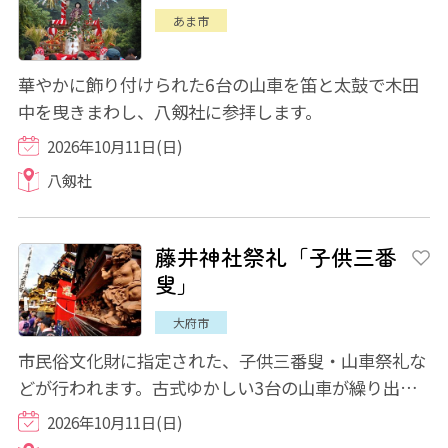
あま市
華やかに飾り付けられた6台の山車を笛と太鼓で木田
中を曳きまわし、八剱社に参拝します。
2026年10月11日(日)
八剱社
藤井神社祭礼「子供三番
叟」
大府市
市民俗文化財に指定された、子供三番叟・山車祭礼な
どが行われます。古式ゆかしい3台の山車が繰り出
し、晴れの衣装をまとった子供たちが天・地・人...
2026年10月11日(日)