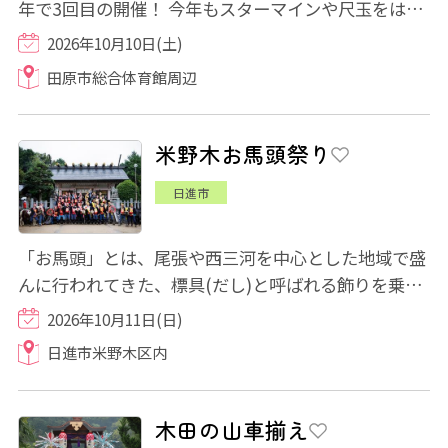
年で3回目の開催！ 今年もスターマインや尺玉をはじ
めとする約4,000発の色とりどりの花火で盛り...
2026年10月10日(土)
田原市総合体育館周辺
米野木お馬頭祭り
日進市
「お馬頭」とは、尾張や西三河を中心とした地域で盛
んに行われてきた、標具(だし)と呼ばれる飾りを乗せ
た飾り馬を主体とした献馬儀礼です。 米野...
2026年10月11日(日)
日進市米野木区内
木田の山車揃え