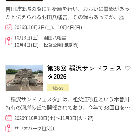
吉田城築城の際にも祈願を行い、おおいに霊験があっ
たと伝えられる羽田八幡宮。その縁もあってか、歴代
の吉田城主からの崇敬も厚く、社殿の造営や...
2026年10月3日(土)、10月4日(日)
10月3日(土) 羽田八幡宮
10月4日(日) 松葉公園(御旅所)
第38回 稲沢サンドフェス
タ2026
稲沢市
「稲沢サンドフェスタ」は、祖父江砂丘という木曽川
特有の河岸砂丘で開催されており、今年で38回目を迎
えます。大型砂像が制作され、河岸砂丘の川...
2026年10月10日(土)～11月3日(火・祝)
サリオパーク祖父江