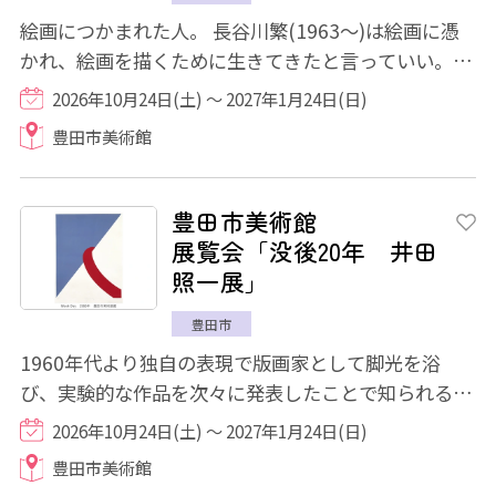
絵画につかまれた人。 長谷川繁(1963～)は絵画に憑
かれ、絵画を描くために生きてきたと言っていい。そ
れくらい頭の中は絵のことでいっぱいである...
2026年10月24日(土) ～ 2027年1月24日(日)
豊田市美術館
豊田市美術館
展覧会「没後20年 井田
照一展」
豊田市
1960年代より独自の表現で版画家として脚光を浴
び、実験的な作品を次々に発表したことで知られる井
田照一(1941～2006)。豊田市美術館所蔵の初期か...
2026年10月24日(土) ～ 2027年1月24日(日)
豊田市美術館