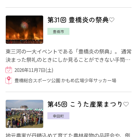
第31回 豊橋炎の祭典
豊橋市
東三河の一大イベントである「豊橋炎の祭典」。 通常
決まった祭礼のときにしか見ることができない手筒花
火を、特定日に特別放揚します。手筒花火...
2026年11月7日(土)
豊橋総合スポーツ公園 かもめ広場少年サッカー場
第45回 こうた産業まつり
幸田町
地元農家が丹精込めて育てた農林産物の品評会や、例