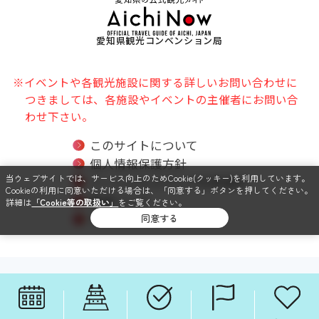
愛知県観光コンベンション局
※イベントや各観光施設に関する詳しいお問い合わせに
つきましては、各施設やイベントの主催者にお問い合
わせ下さい。
このサイトについて
個人情報保護方針
当ウェブサイトでは、サービス向上のためCookie(クッキー)を利用しています。
ソーシャルメディア利用規約
Cookieの利用に同意いただける場合は、「同意する」ボタンを押してください。
関連リンク
詳細は
「Cookie等の取扱い」
をご覧ください。
サイトマップ
同意する
SNSでも毎日情報配信中！