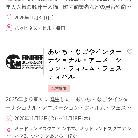
年大人気の豚汁千人鍋、町内商業者などの屋台や商工
企業展、大好評の大抽選会が行われます！ま...
2026年11月8日(日)
ハッピネス・ヒル・幸田
あいち・なごやインター
ナショナル・アニメーシ
ョン・フィルム・フェス
ティバル
名古屋市
2025年より新たに誕生した「あいち・なごやインタ
ーナショナル・アニメーション・フィルム・フェステ
ィバル(ANIAFF、通称:あにゃふ)」の第2回が名...
2026年11月13日(金) ～ 11月18日(水)
ミッドランドスクエア シネマ、ミッドランドスクエア シ
ネマ2、ウィンクあいち ほか