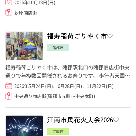
2026年10月18日(日)
萩原商店街
福寿稲荷ごりやく市
蒲郡市
福寿稲荷ごりやく市は、蒲郡駅北口の蒲郡商店街中央
通りで年複数回開催されるお祭りです。 歩行者天国と
なる中央通りには、食べ物・飲み物の他に...
2026年5月24日(日)、6月28日(日)、11月22日(日)
中央通り商店街(蒲郡市元町～中央本町)
江南市民花火大会2026
江南市