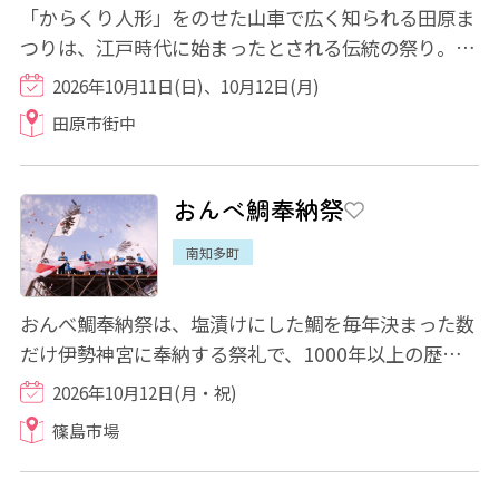
「からくり人形」をのせた山車で広く知られる田原ま
つりは、江戸時代に始まったとされる伝統の祭り。 3
台のからくり山車や趣向を凝らした神輿が練...
2026年10月11日(日)、10月12日(月)
田原市街中
おんべ鯛奉納祭
南知多町
おんべ鯛奉納祭は、塩漬けにした鯛を毎年決まった数
だけ伊勢神宮に奉納する祭礼で、1000年以上の歴史
があるとされています。篠島では島民をあげて...
2026年10月12日(月・祝)
篠島市場