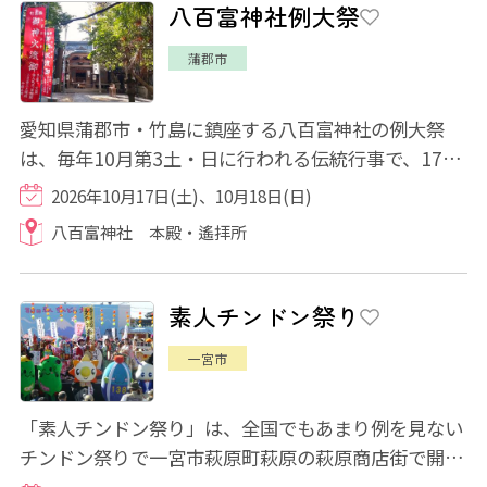
八百富神社例大祭
蒲郡市
愛知県蒲郡市・竹島に鎮座する八百富神社の例大祭
は、毎年10月第3土・日に行われる伝統行事で、17基
の山車が町を練り歩き、地域一帯が祭り一色に染...
2026年10月17日(土)、10月18日(日)
八百富神社 本殿・遙拝所
素人チンドン祭り
一宮市
「素人チンドン祭り」は、全国でもあまり例を見ない
チンドン祭りで一宮市萩原町萩原の萩原商店街で開催
されるイベントです。全国からアマチュアの...