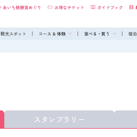
あいち発酵食めぐり
お得なチケット
ガイドブック
観光スポット
コース & 体験
食べる・買う
宿泊
スタンプラリー