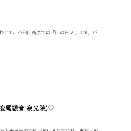
にあわせて、茶臼山高原では「山の日フェスタ」が
鹿尾観音 寂光院)
九万九千日分の功徳が戴けると言われ、悪病・厄