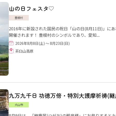
山の日フェスタ
豊根村
2016年に新設された国民の祝日「山の日(8月11日)」
開催されます！ 豊根村のシンボルであり、愛知...
2026年8月8日(土) ～ 8月23日(日)
茶臼山高原
九万九千日 功徳万倍・特別大護摩祈祷(継
犬山市
8月9日は、「継鹿尾(つがお)の観音様」にお参りすると