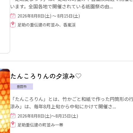
います。全国各地で開催されている祇園祭の由...
2026年8月8日(土) ～ 8月15日(土)
足助の重伝建の町並み、香嵐渓
たんころりんの夕涼み
豊田市
「たんころりん」とは、竹かごと和紙で作った円筒形の行
涼み」は、毎年8月上旬から中旬にかけて開催さ...
2026年8月8日(土)～8月15日(土)
足助重伝建の町並み一帯