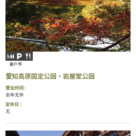
濑户市
爱知高原国定公园・岩屋堂公园
营业时间 :
全年无休
定休日 :
无