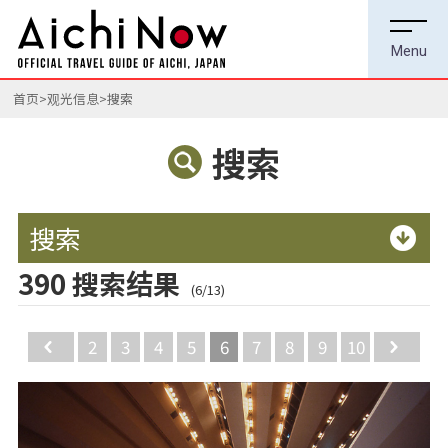
首页
观光信息
搜索
搜索
搜索
390 搜索结果
(6/13)
Back
2
3
4
5
6
7
8
9
10
Ne