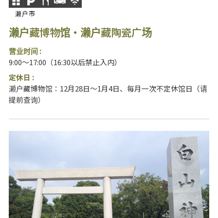
濑户市
濑户藏博物馆・濑户藏陶瓷广场
营业时间 :
9:00～17:00（16:30以后禁止入内）
定休日 :
濑户藏博物馆：12月28日～1月4日、每月一次不定休馆日（请
提前查询）