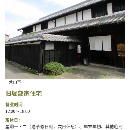
犬山市
旧堀部家住宅
营业时间 :
12:00～18:00
定休日 :
星期一・二（遇节假日时，次日休息）、年末年初、其他临时