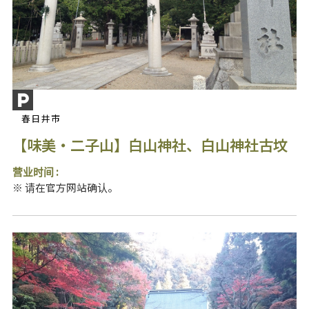
春日井市
【味美・二子山】白山神社、白山神社古坟
营业时间 :
※ 请在官方网站确认。