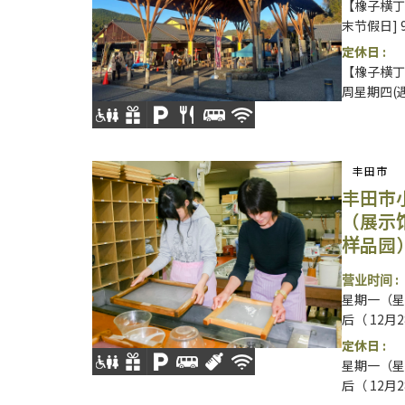
【橡子横丁】
末节假日] 9
定休日 :
【橡子横丁
周星期四(遇
丰田市
丰田市
（展示
样品园
营业时间 :
星期一（星
后（ 12月
定休日 :
星期一（星
后（ 12月