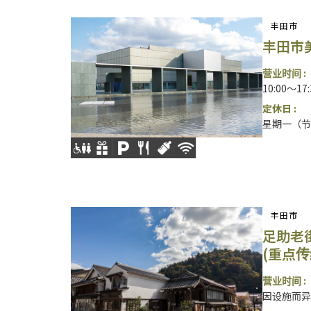
丰田市
丰田市
营业时间 :
10:00～1
定休日 :
星期一（节
丰田市
足助老
(重点
营业时间 :
因设施而异