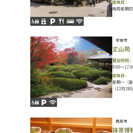
定休日 :
每周星期
安城市
丈山苑
营业时间 :
9:00～17
定休日 :
星期一（星
（12月28
西尾市
抹茶博