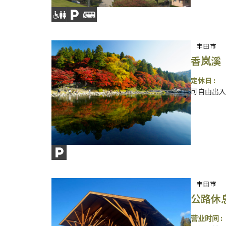
丰田市
香岚溪
定休日 :
可自由出入
丰田市
公路休
营业时间 :