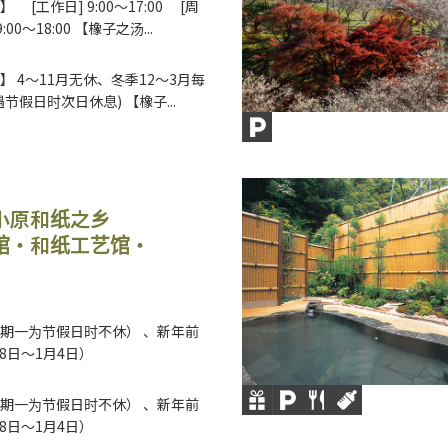
 [工作日] 9:00～17:00 [周
:00～18:00 【橡子之汤...
】 4～11月无休、冬季12～3月每
节假日时次日休息) 【橡子...
小原和纸之乡
馆・和纸工艺馆・
）
期一为节假日时不休） 、新年前
28日～1月4日）
期一为节假日时不休） 、新年前
28日～1月4日）