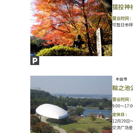
猿投神
营业时间 :
可整日参拜
丰田市
鞍之池
营业时间 :
9:00～17:
定休日 :
12月29日
交流广场星