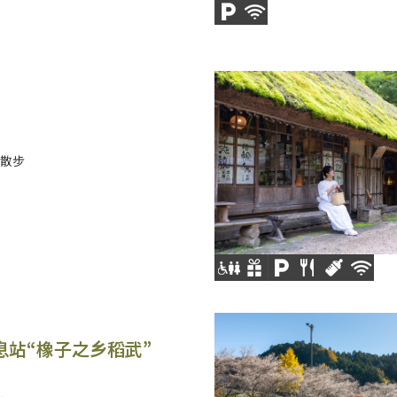
散步
息站“橡子之乡稻武”