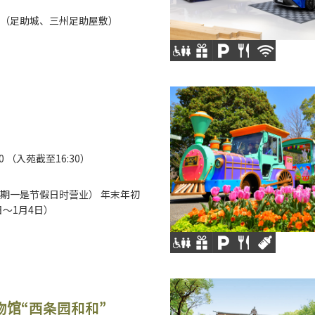
四（足助城、三州足助屋敷）
:00 （入苑截至16:30）
期一是节假日时营业） 年末年初
日～1月4日）
物馆“西条园和和”