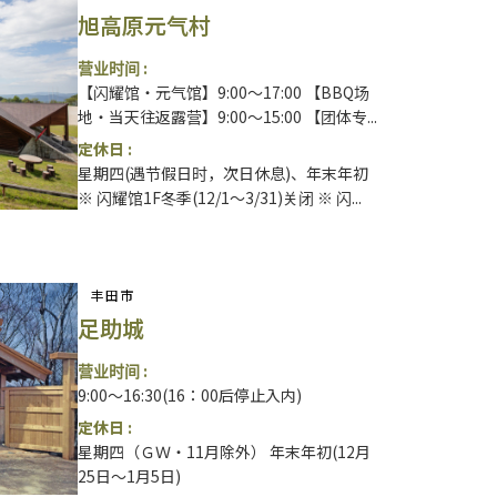
旭高原元气村
营业时间 :
【闪耀馆・元气馆】9:00～17:00 【BBQ场
地・当天往返露营】9:00～15:00 【团体专...
定休日 :
星期四(遇节假日时，次日休息)、年末年初
※ 闪耀馆1F冬季(12/1～3/31)关闭 ※ 闪...
丰田市
足助城
营业时间 :
9:00～16:30(16：00后停止入内)
定休日 :
星期四（ＧＷ・11月除外） 年末年初(12月
25日～1月5日)