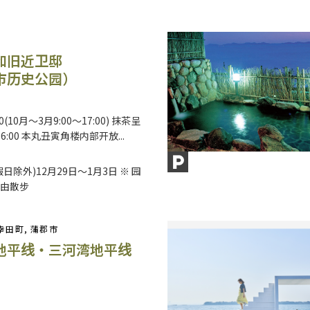
和旧近卫邸
市历史公园）
00(10月～3月9:00～17:00) 抹茶呈
16:00 本丸丑寅角楼内部开放...
日除外)12月29日～1月3日 ※ 园
由散步
 幸田町, 蒲郡市
地平线・三河湾地平线