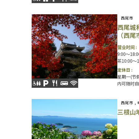
西尾市
西尾城
（西尾
营业时间 :
9:00～18:
茶10:00～
定休日 :
星期一(节假
内可随时自
西尾市 ,
三根山