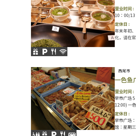
营业时间 :
10：00/1
定休日 :
年末年初、
化，请在官
西尾市
一色鱼
营业时间 :
早市广场 5
12:00) 
定休日 :
早市广场：
馆：星期三