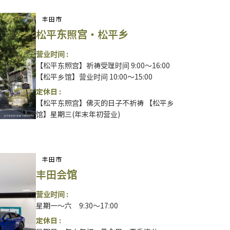
丰田市
松平东照宫・松平乡
营业时间 :
【松平东照宫】祈祷受理时间 9:00～16:00
【松平乡馆】营业时间 10:00～15:00
定休日 :
【松平东照宫】佛灭的日子不祈祷 【松平乡
馆】星期三(年末年初营业)
丰田市
丰田会馆
营业时间 :
星期一～六 9:30～17:00
定休日 :