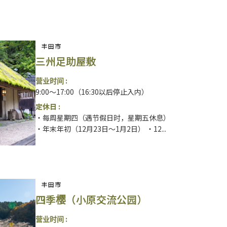
丰田市
三州足助屋敷
营业时间 :
9:00～17:00（16:30以后停止入内）
定休日 :
・每周星期四（遇节假日时，星期五休息）
・年末年初（12月23日～1月2日） ・12...
丰田市
四季樱（小原交流公园）
营业时间 :