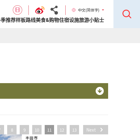
中文(简体字)
各季推荐样板路线
美食&购物
住宿设施
旅游小贴士
7
8
9
10
11
12
13
Next
丰田市