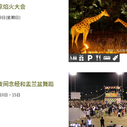
凉焰火大会
月9日(星期日)
夜间念经和盂兰盆舞蹈
月10日・15日