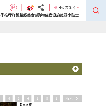
中文(简体字)
各季推荐样板路线
美食&购物
住宿设施
旅游小贴士
3
4
5
6
7
8
9
Next
名古屋市