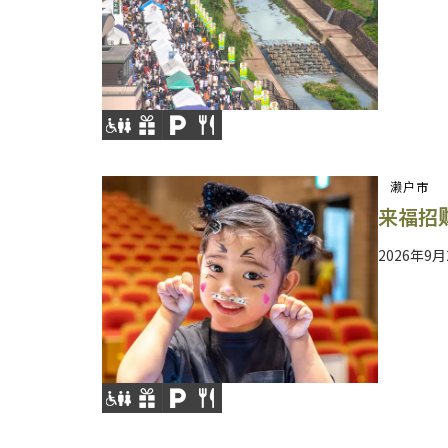
濑户市
来福招财
2026年9