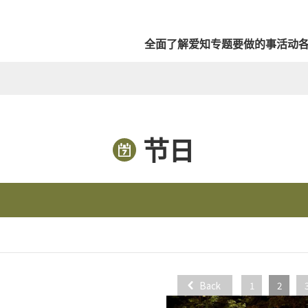
全面了解爱知
专题
要做的事
活动
节日
Back
1
2