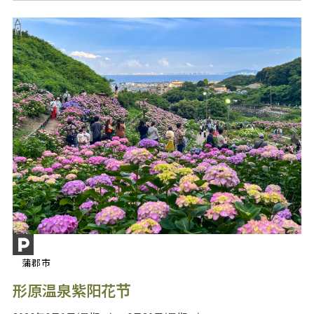
蒲郡市
形原温泉紫阳花节