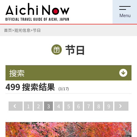
首页
观光信息
节日
节日
搜索
499 搜索结果
(3/17)
Back
1
2
3
4
5
6
7
8
9
Ne