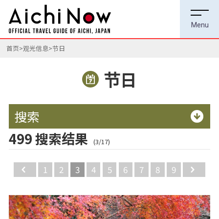
首页
观光信息
节日
节日
搜索
499 搜索结果
(3/17)
Back
1
2
3
4
5
6
7
8
9
Ne