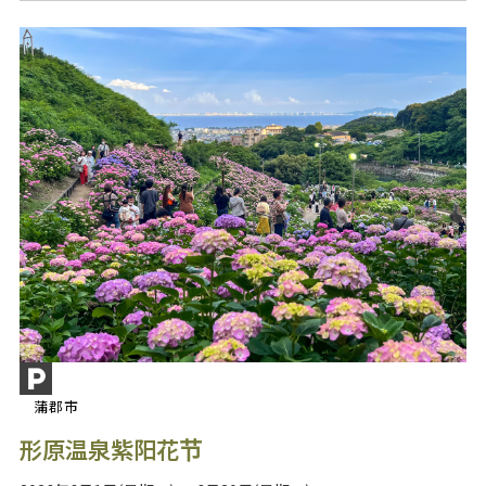
蒲郡市
形原温泉紫阳花节