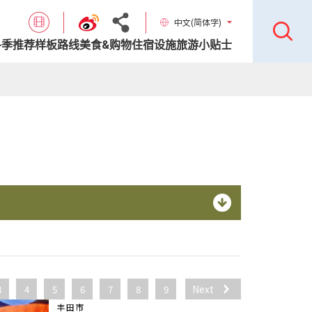
中文(简体字)
各季推荐样板路线
美食&购物
住宿设施
旅游小贴士
3
4
5
6
7
8
9
Next
丰田市