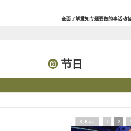
全面了解爱知
专题
要做的事
活动
节日
Back
1
2