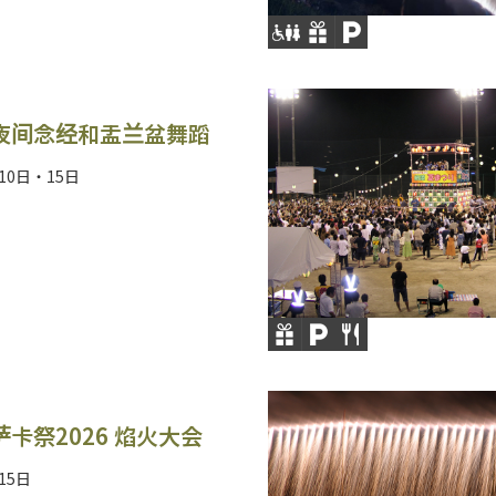
夜间念经和盂兰盆舞蹈
月10日・15日
卡祭2026 焰火大会
15日