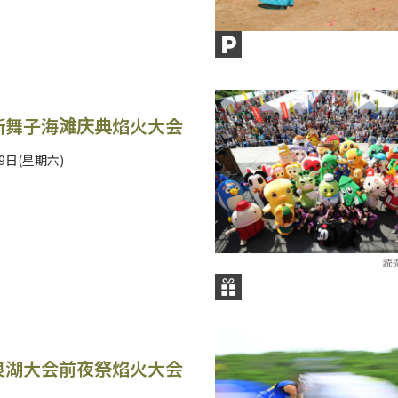
新舞子海滩庆典焰火大会
29日(星期六)
良湖大会前夜祭焰火大会