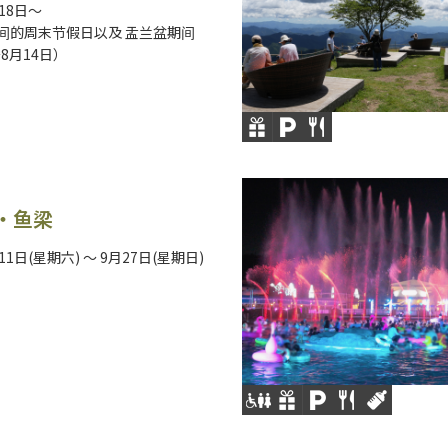
月18日～
期间的周末节假日以及 盂兰盆期间
～8月14日）
N・鱼梁
11日(星期六) ～ 9月27日(星期日)