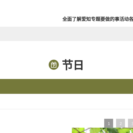
全面了解爱知
专题
要做的事
活动
节日
1
2