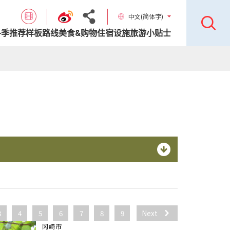
中文(简体字)
各季推荐样板路线
美食&购物
住宿设施
旅游小贴士
3
4
5
6
7
8
9
Next
冈崎市