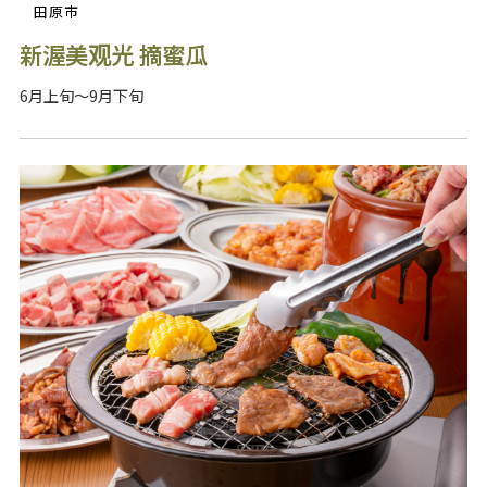
田原市
新渥美观光 摘蜜瓜
6月上旬～9月下旬