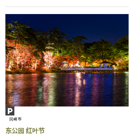
冈崎市
东公园 红叶节