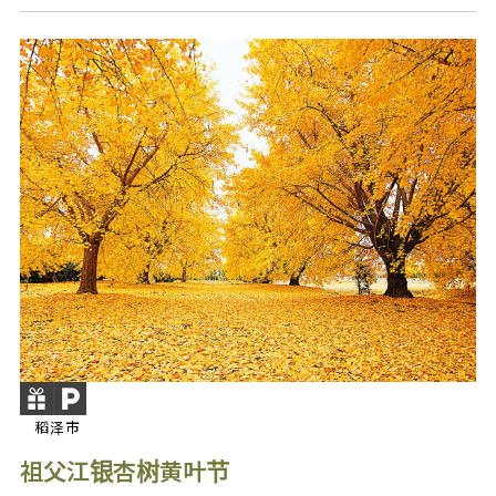
稻泽市
祖父江银杏树黄叶节