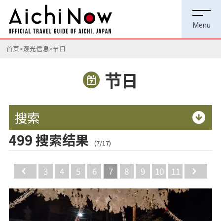
首页
观光信息
节日
节日
搜索
499 搜索结果
(7/17)
Back
3
4
5
6
7
8
9
10
11
Ne