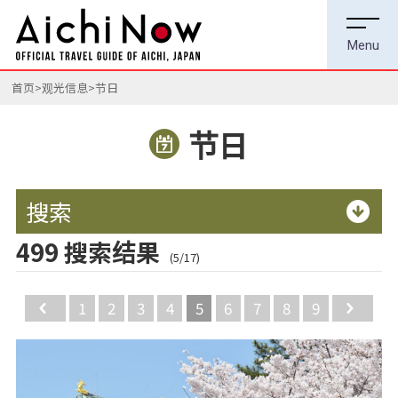
首页
观光信息
节日
节日
搜索
499 搜索结果
(5/17)
Back
1
2
3
4
5
6
7
8
9
Ne