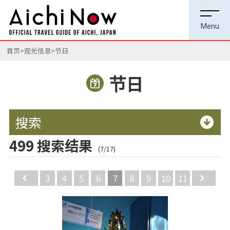
首页
观光信息
节日
节日
搜索
499 搜索结果
(7/17)
Back
3
4
5
6
7
8
9
10
11
Ne