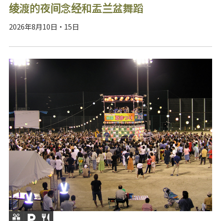
绫渡的夜间念经和盂兰盆舞蹈
2026年8月10日・15日