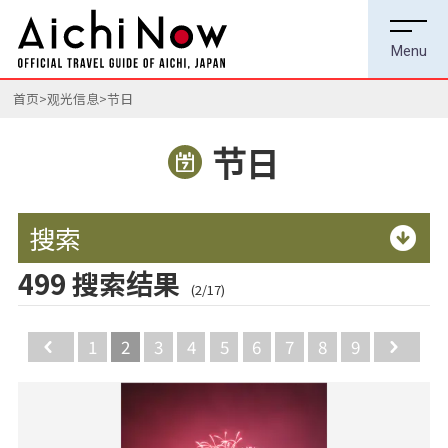
首页
观光信息
节日
节日
搜索
499 搜索结果
(2/17)
Back
1
2
3
4
5
6
7
8
9
Ne