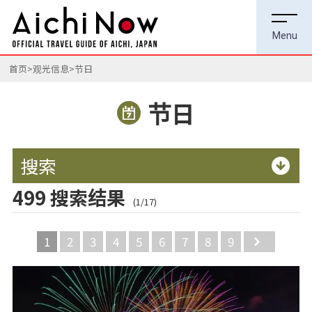
首页
观光信息
节日
节日
搜索
499 搜索结果
(1/17)
1
2
3
4
5
6
7
8
9
Next