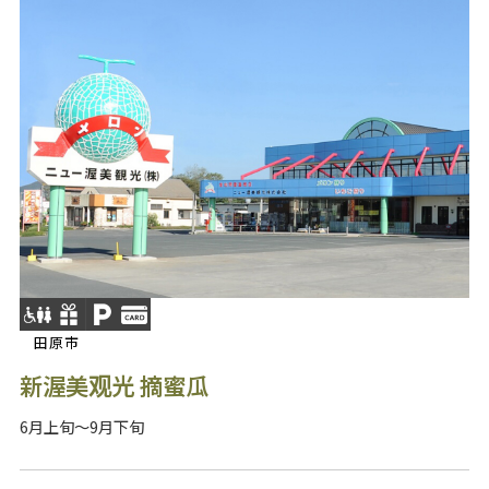
田原市
新渥美观光 摘蜜瓜
6月上旬～9月下旬