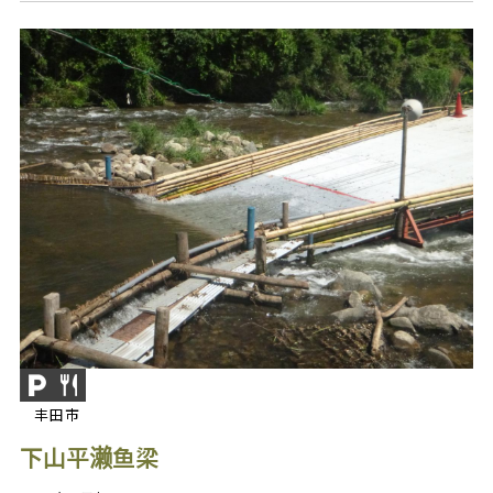
丰田市
下山平濑鱼梁