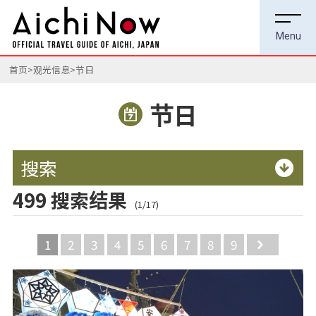
首页
观光信息
节日
节日
搜索
499 搜索结果
(1/17)
1
2
3
4
5
6
7
8
9
Next